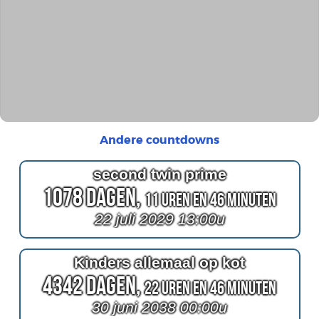
Andere countdowns
second twin prime
1078 Dagen,
11 Uren en 46 Minuten
22 juli 2029 13:00u
Kinders allemaal op kot
4342 Dagen,
22 Uren en 46 Minuten
30 juni 2038 00:00u