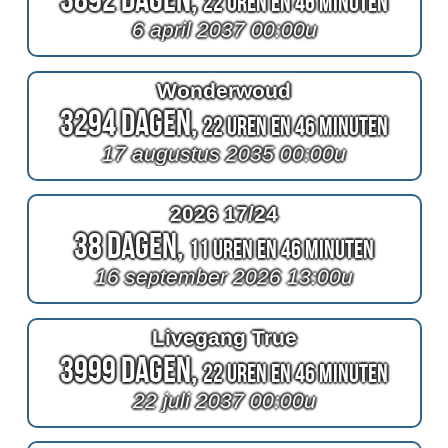
22 Uren en 46 Minuten
6 april 2037 00:00u
Wonderwoud
3294 Dagen,
22 Uren en 46 Minuten
17 augustus 2035 00:00u
2026 17/24
38 Dagen,
11 Uren en 46 Minuten
16 september 2026 13:00u
Livegang True
3999 Dagen,
22 Uren en 46 Minuten
22 juli 2037 00:00u