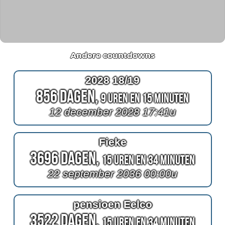
Andere countdowns
2028 18/19
856 Dagen,
9 Uren en 15 Minuten
12 december 2028 17:41u
Fieke
3696 Dagen,
15 Uren en 34 Minuten
22 september 2036 00:00u
pensioen Eelco
3522 Dagen,
15 Uren en 34 Minuten