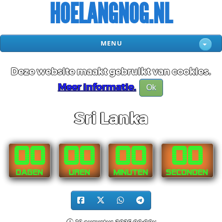
HOELANGNOG.NL
MENU
Deze website maakt gebruikt van cookies.
Meer informatie.
Ok
Sri Lanka
00
00
00
00
DAGEN
UREN
MINUTEN
SECONDEN