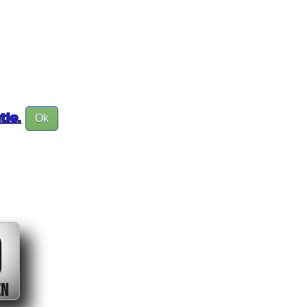
tie.
Ok
0
EN