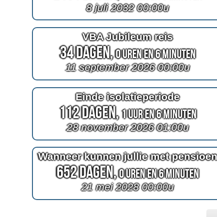
8 juli 2032 00:00u
VBA Jubileum reis
34 Dagen,
0 Uren en 6 Minuten
11 september 2026 00:00u
Einde isolatieperiode
112 Dagen,
1 Uur en 6 Minuten
28 november 2026 01:00u
Wanneer kunnen jullie met pensioe
652 Dagen,
0 Uren en 6 Minuten
21 mei 2028 00:00u