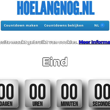
HOELANGNOG.NL
Countdown maken
Countdowns bekijken
NL
site maakt gebruikt van cookies.
Meer informa
Eind
00
00
00
0
DAGEN
UREN
MINUTEN
SECOND