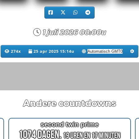
1 juli 2026 00:00u
274x
25 apr 2025 15:14u
Andere countdowns
second twin prime
1074 Dagen,
19 Uren en 17 Minuten