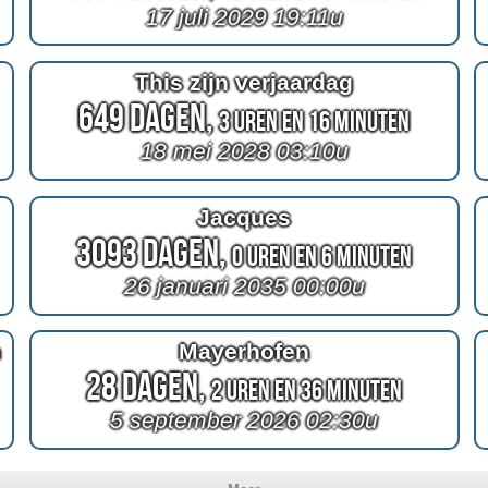
17 juli 2029 19:11u
This zijn verjaardag
649 Dagen,
3 Uren en 16 Minuten
18 mei 2028 03:10u
Jacques
3093 Dagen,
0 Uren en 6 Minuten
26 januari 2035 00:00u
n
Mayerhofen
28 Dagen,
2 Uren en 36 Minuten
5 september 2026 02:30u