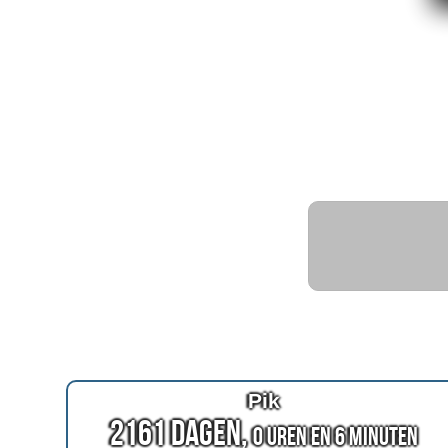
Pik
2161 Dagen,
0 Uren en 6 Minuten