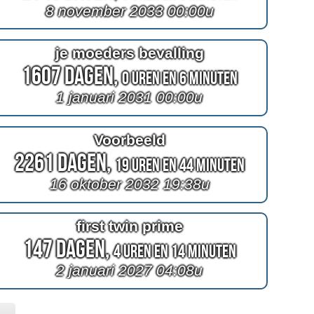
8 november 2033 00:00u
je moeders bevalling
1607 Dagen,
0 Uren en 6 Minuten
1 januari 2031 00:00u
Voorbeeld
2261 Dagen,
19 Uren en 44 Minuten
16 oktober 2032 19:38u
first twin prime
147 Dagen,
4 Uren en 14 Minuten
2 januari 2027 04:08u