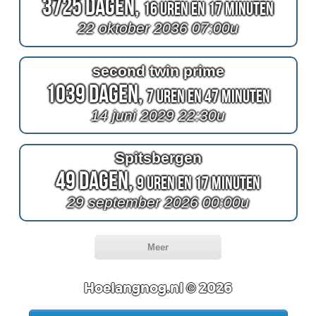
3725 Dagen,
16 Uren en 17 Minuten
22 oktober 2036 07:00u
second twin prime
1039 Dagen,
7 Uren en 47 Minuten
14 juni 2029 22:30u
Spitsbergen
49 Dagen,
9 Uren en 17 Minuten
29 september 2026 00:00u
Meer
Hoelangnog.nl © 2026