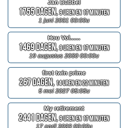
Jan Bubbel
1755 Dagen,
9 Uren en 17 Minuten
1 juni 2031 00:00u
Hou Vol......
1469 Dagen,
9 Uren en 17 Minuten
19 augustus 2030 00:00u
first twin prime
267 Dagen,
14 Uren en 22 Minuten
5 mei 2027 05:05u
My retirement
2441 Dagen,
9 Uren en 17 Minuten
17 april 2033 00:00u