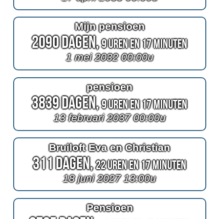
Mijn pensioen
2090 Dagen,
9 Uren en 17 Minuten
1 mei 2032 00:00u
pensioen
3839 Dagen,
9 Uren en 17 Minuten
13 februari 2037 00:00u
Bruiloft Eva en Christian
311 Dagen,
22 Uren en 17 Minuten
18 juni 2027 13:00u
Pensioen