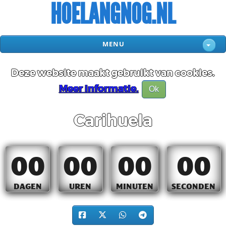
HOELANGNOG.NL
MENU
Deze website maakt gebruikt van cookies.
Meer informatie.
Ok
Carihuela
00
00
00
00
DAGEN
UREN
MINUTEN
SECONDEN