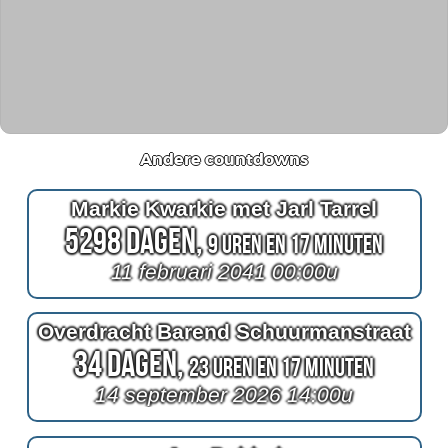
Andere countdowns
Markie Kwarkie met Jarl Tarrel
5298 Dagen,
9 Uren en 17 Minuten
11 februari 2041 00:00u
Overdracht Barend Schuurmanstraat
34 Dagen,
23 Uren en 17 Minuten
14 september 2026 14:00u