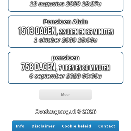
12 augustus 2030 18:27u
Pensioen Alain
1513 Dagen,
22 Uren en 35 Minuten
1 oktober 2030 15:06u
pensioen
758 Dagen,
7 Uren en 29 Minuten
6 september 2028 00:00u
Meer
Hoelangnog.nl © 2026
Info
Disclaimer
Cookie beleid
Contact