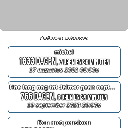
Andere countdowns
michel
1833 Dagen,
7 Uren en 29 Minuten
17 augustus 2031 00:00u
Hoe lang nog tot Jelmer geen nepturk meer is
766 Dagen,
6 Uren en 29 Minuten
13 september 2028 23:00u
Ron met pensioen