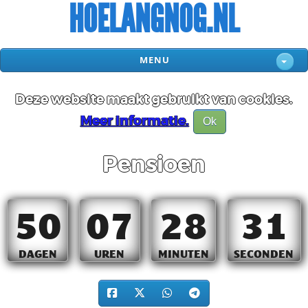
HOELANGNOG.NL
MENU
Deze website maakt gebruikt van cookies.
Meer informatie.
Ok
Pensioen
50
07
28
30
DAGEN
UREN
MINUTEN
SECONDEN