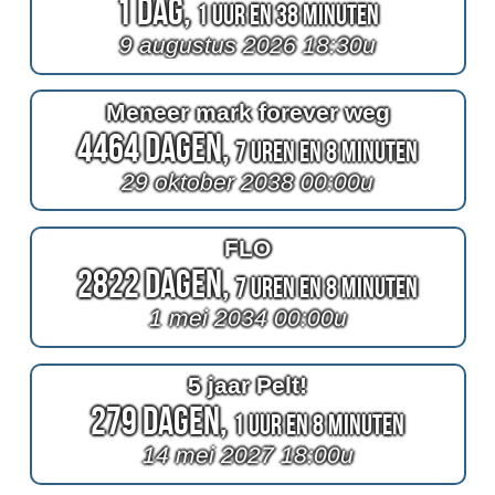
1 Dag,
1 Uur en 38 Minuten
9 augustus 2026 18:30u
Meneer mark forever weg
4464 Dagen,
7 Uren en 8 Minuten
29 oktober 2038 00:00u
FLO
2822 Dagen,
7 Uren en 8 Minuten
1 mei 2034 00:00u
5 jaar Pelt!
279 Dagen,
1 Uur en 8 Minuten
14 mei 2027 18:00u