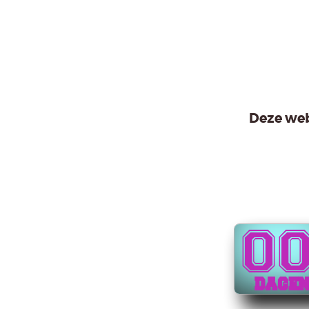
Deze web
0
DAGE