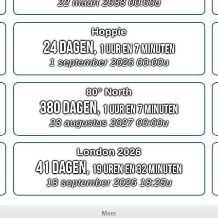
22 maart 2033 00:00u
Hoppie
24 Dagen,
1 Uur en 7 Minuten
1 september 2026 00:00u
80° North
380 Dagen,
1 Uur en 7 Minuten
23 augustus 2027 00:00u
London 2026
41 Dagen,
19 Uren en 32 Minuten
18 september 2026 18:25u
Meer