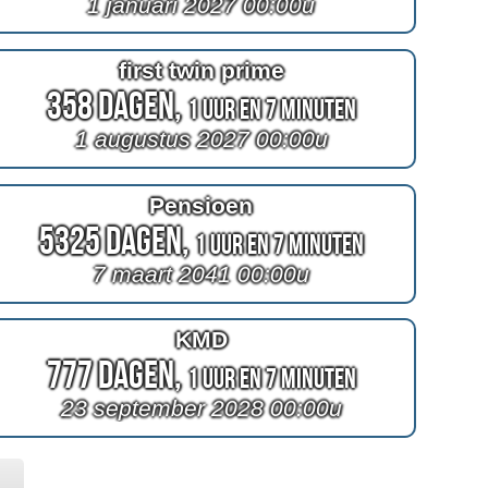
1 januari 2027 00:00u
first twin prime
358 Dagen,
1 Uur en 7 Minuten
1 augustus 2027 00:00u
Pensioen
5325 Dagen,
1 Uur en 7 Minuten
7 maart 2041 00:00u
KMD
777 Dagen,
1 Uur en 7 Minuten
23 september 2028 00:00u