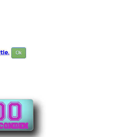
tie.
Ok
00
CONDEN