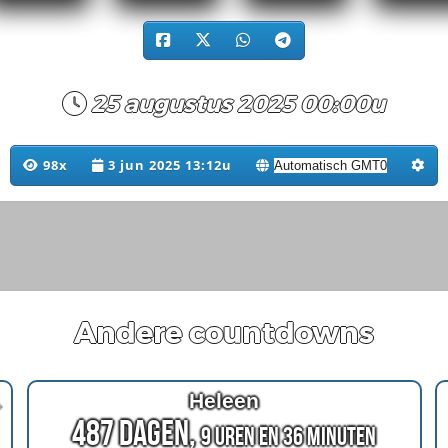
25 augustus 2025 00:00u
98x
3 jun 2025 13:12u
Andere countdowns
eworks
Heleen
487 Dagen,
9 Uren en 36 Minuten