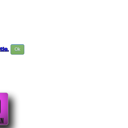
tie.
Ok
0
EN