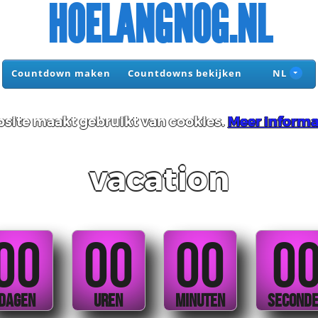
HOELANGNOG.NL
Countdown maken
Countdowns bekijken
NL
site maakt gebruikt van cookies.
Meer informa
vacation
00
00
00
0
DAGEN
UREN
MINUTEN
SECOND