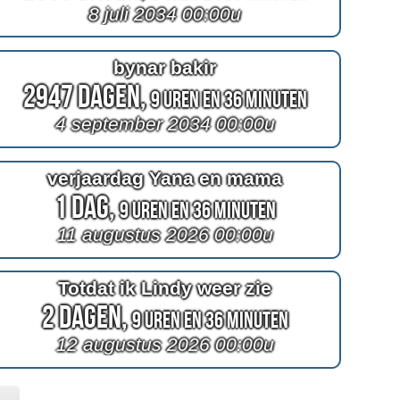
8 juli 2034 00:00u
bynar bakir
2947 Dagen,
9 Uren en 36 Minuten
4 september 2034 00:00u
verjaardag Yana en mama
1 Dag,
9 Uren en 36 Minuten
11 augustus 2026 00:00u
Totdat ik Lindy weer zie
2 Dagen,
9 Uren en 36 Minuten
12 augustus 2026 00:00u