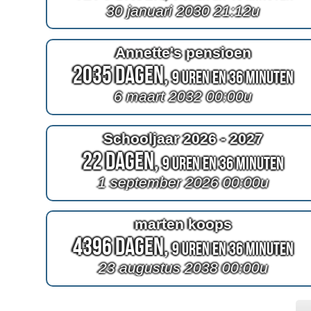
30 januari 2030 21:12u
Annette's pensioen
2035 Dagen,
9 Uren en 36 Minuten
6 maart 2032 00:00u
Schooljaar 2026 - 2027
22 Dagen,
9 Uren en 36 Minuten
1 september 2026 00:00u
marten koops
4396 Dagen,
9 Uren en 36 Minuten
23 augustus 2038 00:00u