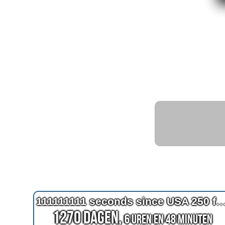
111111111 seconds since USA 250 fir
1270 Dagen,
6 Uren en 48 Minuten