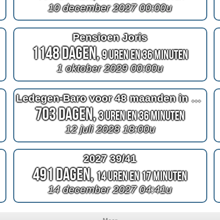
10 december 2027 00:00u
Pensioen Joris
1148 Dagen,
9 Uren en 36 Minuten
1 oktober 2029 00:00u
Ledegen-Baro voor 48 maanden in Utah
703 Dagen,
3 Uren en 36 Minuten
12 juli 2028 18:00u
2027 39/41
491 Dagen,
14 Uren en 17 Minuten
14 december 2027 04:41u