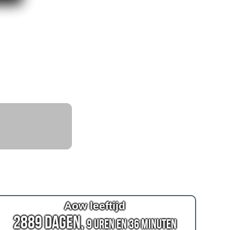
Aow leeftijd
2889 Dagen,
9 Uren en 36 Minuten