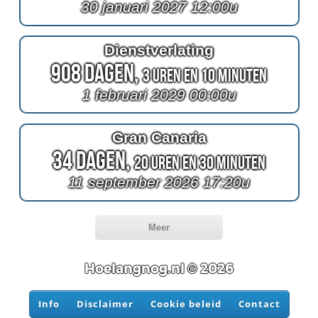
30 januari 2027 12:00u
Dienstverlating
908 Dagen,
3 Uren en 10 Minuten
1 februari 2029 00:00u
Gran Canaria
34 Dagen,
20 Uren en 30 Minuten
11 september 2026 17:20u
Meer
Hoelangnog.nl © 2026
Info
Disclaimer
Cookie beleid
Contact