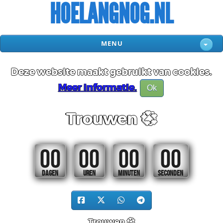
HOELANGNOG.NL
MENU
Deze website maakt gebruikt van cookies.
Meer informatie.
Ok
Trouwen 💞
00
00
00
00
DAGEN
UREN
MINUTEN
SECONDEN
Trouwen 💞