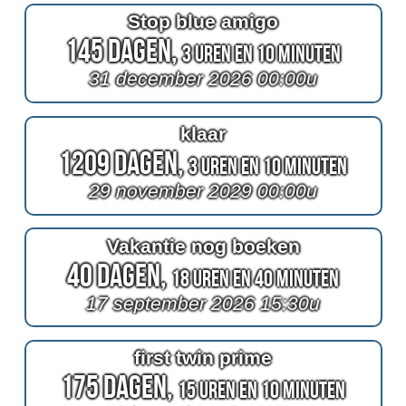
Stop blue amigo
145 Dagen,
3 Uren en 10 Minuten
31 december 2026 00:00u
klaar
1209 Dagen,
3 Uren en 10 Minuten
29 november 2029 00:00u
Vakantie nog boeken
40 Dagen,
18 Uren en 40 Minuten
17 september 2026 15:30u
first twin prime
175 Dagen,
15 Uren en 10 Minuten