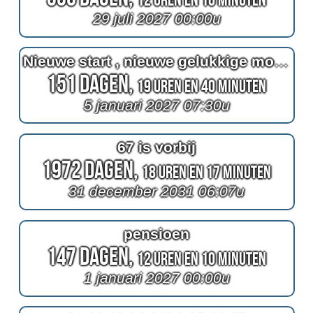
29 juli 2027 00:00u
Nieuwe start , nieuwe gelukkige momenten
151 Dagen,
19 Uren en 40 Minuten
5 januari 2027 07:30u
67 is vorbij
1972 Dagen,
18 Uren en 17 Minuten
31 december 2031 06:07u
pensioen
147 Dagen,
12 Uren en 10 Minuten
1 januari 2027 00:00u