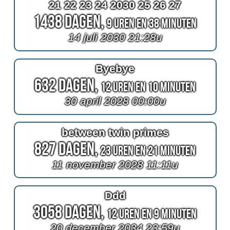
21 22 23 24 2030 25 26 27
1438 Dagen,
9 Uren en 38 Minuten
14 juli 2030 21:28u
Byebye
632 Dagen,
12 Uren en 10 Minuten
30 april 2028 00:00u
between twin primes
827 Dagen,
23 Uren en 21 Minuten
11 november 2028 11:11u
Ddd
3058 Dagen,
12 Uren en 9 Minuten
20 december 2034 23:59u