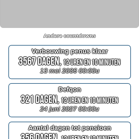
Andere countdowns
Verbouwing penus klaar
3567 Dagen,
12 Uren en 10 Minuten
13 mei 2036 00:00u
Defqon
321 Dagen,
12 Uren en 10 Minuten
24 juni 2027 00:00u
Aantal dagen tot pensioen
356 Dagen,
12 Uren en 10 Minuten