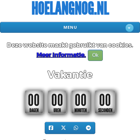
HOELANGNOG.NL
MENU
Deze website maakt gebruikt van cookies.
Meer informatie.
Ok
Vakantie
00
00
00
00
DAGEN
UREN
MINUTEN
SECONDEN