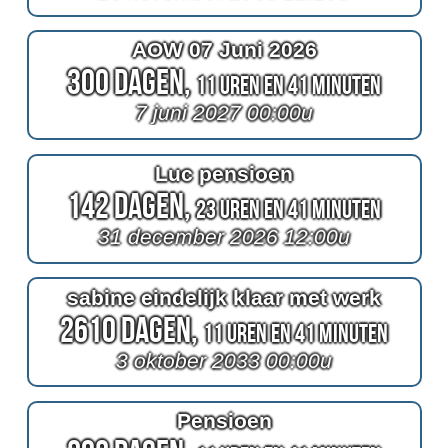
AOW 07 Juni 2026
300 Dagen,
11 Uren en 41 Minuten
7 juni 2027 00:00u
Luc pensioen
142 Dagen,
23 Uren en 41 Minuten
31 december 2026 12:00u
sabine eindelijk klaar met werk
2610 Dagen,
11 Uren en 41 Minuten
3 oktober 2033 00:00u
Pensioen