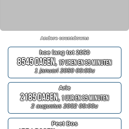
Andere countdowns
hoe lang tot 2050
8545 Dagen,
17 Uren en 35 Minuten
1 januari 2050 00:00u
Arie
2185 Dagen,
1 Uur en 35 Minuten
2 augustus 2032 08:00u
Peet Bos