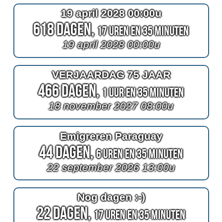
19 april 2028 00:00u
618 Dagen,
17 Uren en 35 Minuten
19 april 2028 00:00u
VERJAARDAG 75 JAAR
466 Dagen,
1 Uur en 35 Minuten
18 november 2027 08:00u
Emigreren Paraguay
44 Dagen,
6 Uren en 35 Minuten
22 september 2026 13:00u
Nog dagen :-)
22 Dagen,
17 Uren en 35 Minuten