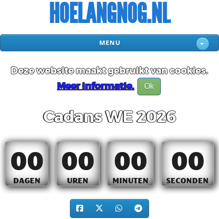
HOELANGNOG.NL
MENU
Deze website maakt gebruikt van cookies.
Meer informatie.
Ok
Cadans WE 2026
00
00
00
00
DAGEN
UREN
MINUTEN
SECONDEN