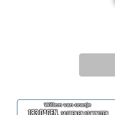
Willem van oranje
183 Dagen,
14 Uren en 17 Minuten