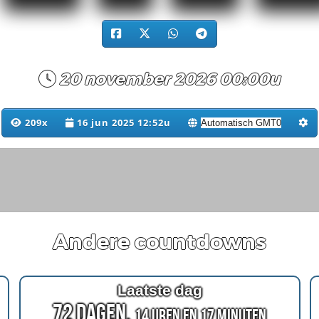
20 november 2026 00:00u
209x
16 jun 2025 12:52u
Andere countdowns
Laatste dag
72 Dagen,
14 Uren en 17 Minuten