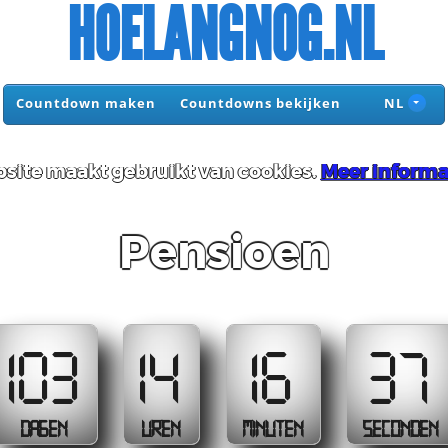
HOELANGNOG.NL
Countdown maken
Countdowns bekijken
NL
site maakt gebruikt van cookies.
Meer informa
Pensioen
103
14
16
37
DAGEN
UREN
MINUTEN
SECONDEN