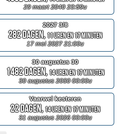
29 maart 2040 23:59u
2027 3/8
282 Dagen,
11 Uren en 17 Minuten
17 mei 2027 21:00u
30 augustus 30
1482 Dagen,
14 Uren en 17 Minuten
30 augustus 2030 00:00u
Vaarwel kesteren
22 Dagen,
14 Uren en 17 Minuten
31 augustus 2026 00:00u