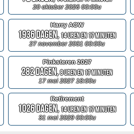
20 oktober 2026 00:00u
Harry AOW
1936 Dagen,
14 Uren en 17 Minuten
27 november 2031 00:00u
Pinksteren 2027
282 Dagen,
8 Uren en 17 Minuten
17 mei 2027 18:00u
Retirement
1026 Dagen,
14 Uren en 17 Minuten
31 mei 2029 00:00u