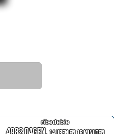
ribedebie
4982 Dagen,
14 Uren en 16 Minuten