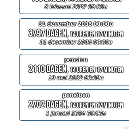
8 februari 2027 00:00u
31 december 2036 00:00u
3797 Dagen,
14 Uren en 17 Minuten
31 december 2036 00:00u
pensien
2110 Dagen,
14 Uren en 17 Minuten
19 mei 2032 00:00u
pensioen
2702 Dagen,
14 Uren en 17 Minuten
1 januari 2034 00:00u