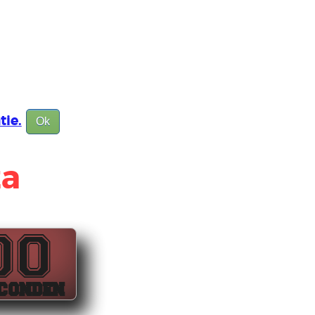
tie.
Ok
za
00
CONDEN