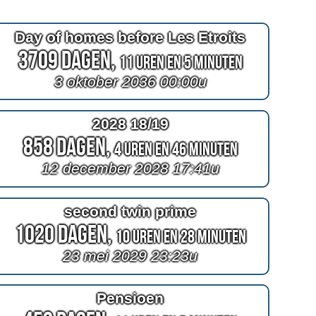
Day of homes before Les Etroits
3709 Dagen,
11 Uren en 5 Minuten
3 oktober 2036 00:00u
2028 18/19
858 Dagen,
4 Uren en 46 Minuten
12 december 2028 17:41u
second twin prime
1020 Dagen,
10 Uren en 28 Minuten
23 mei 2029 23:23u
Pensioen