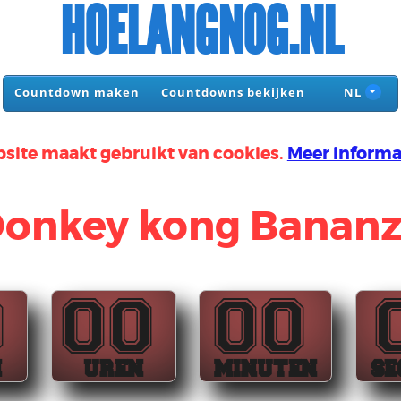
HOELANGNOG.NL
Countdown maken
Countdowns bekijken
NL
site maakt gebruikt van cookies.
Meer informa
onkey kong Banan
0
00
00
N
UREN
MINUTEN
SE