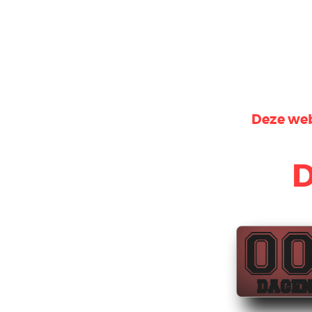
Deze web
D
0
DAGE