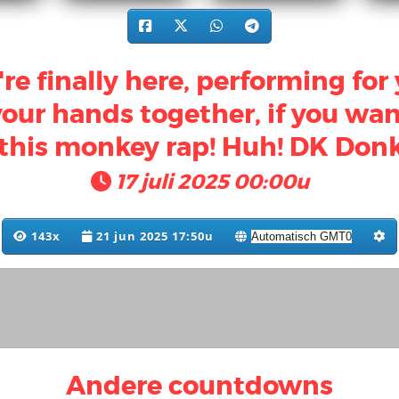
re finally here, performing for
your hands together, if you wa
this monkey rap! Huh! DK Don
17 juli 2025 00:00u
143x
21 jun 2025 17:50u
Andere countdowns