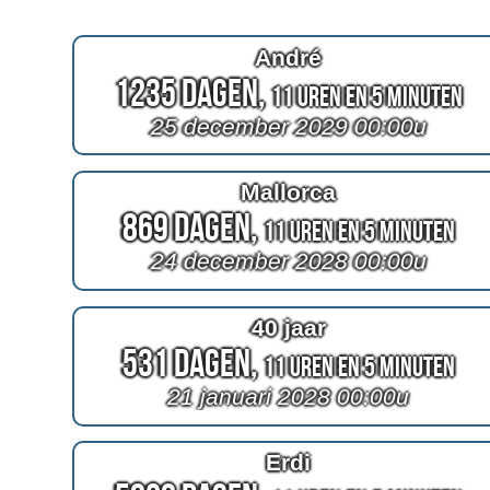
André
1235 Dagen,
11 Uren en 5 Minuten
25 december 2029 00:00u
Mallorca
869 Dagen,
11 Uren en 5 Minuten
24 december 2028 00:00u
40 jaar
531 Dagen,
11 Uren en 5 Minuten
21 januari 2028 00:00u
Erdi