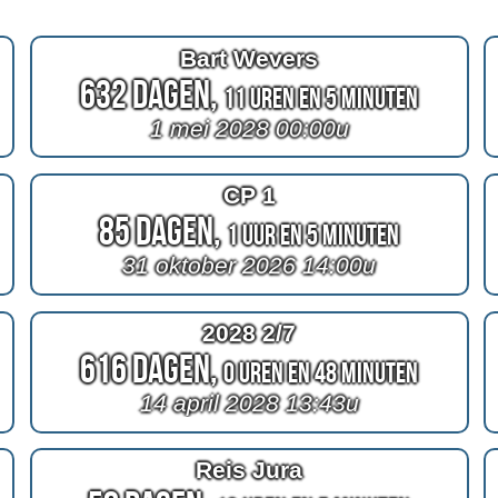
Bart Wevers
632 Dagen,
11 Uren en 5 Minuten
1 mei 2028 00:00u
CP 1
85 Dagen,
1 Uur en 5 Minuten
31 oktober 2026 14:00u
2028 2/7
616 Dagen,
0 Uren en 48 Minuten
14 april 2028 13:43u
Reis Jura