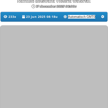
Namibië Botswana Victoria waterfall
17 december 2025 06:00u
233x
23 jun 2025 08:18u