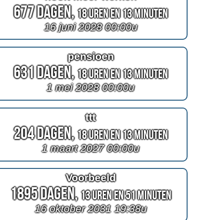
677 Dagen,
18 Uren en 13 Minuten
16 juni 2028 00:00u
pensioen
631 Dagen,
18 Uren en 13 Minuten
1 mei 2028 00:00u
ttt
204 Dagen,
18 Uren en 13 Minuten
1 maart 2027 00:00u
Voorbeeld
1895 Dagen,
13 Uren en 51 Minuten
16 oktober 2031 19:38u