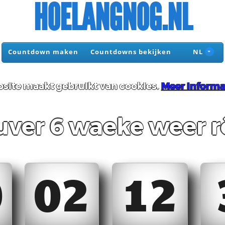
HOELANGNOG.NL
Countdown maken
Countdowns bekijken
NL
site maakt gebruikt van cookies.
Meer informa
uver 6 waeke weer r
0
02
12