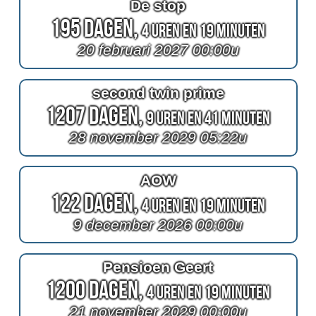
De stop
195 Dagen,
4 Uren en 19 Minuten
20 februari 2027 00:00u
second twin prime
1207 Dagen,
9 Uren en 41 Minuten
28 november 2029 05:22u
AOW
122 Dagen,
4 Uren en 19 Minuten
9 december 2026 00:00u
Pensioen Geert
1200 Dagen,
4 Uren en 19 Minuten
21 november 2029 00:00u