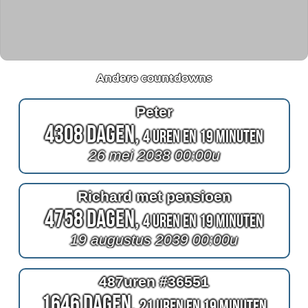
Andere countdowns
Peter
4308 Dagen,
4 Uren en 19 Minuten
26 mei 2038 00:00u
Richard met pensioen
4758 Dagen,
4 Uren en 19 Minuten
19 augustus 2039 00:00u
487uren #36551
1646 Dagen,
21 Uren en 19 Minuten