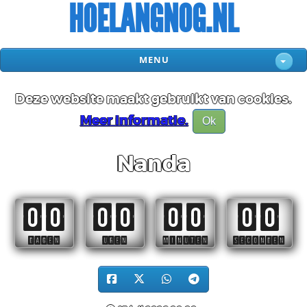
HOELANGNOG.NL
MENU
Deze website maakt gebruikt van cookies.
Meer informatie.
Ok
Nanda
00
00
00
00
DAGEN
UREN
MINUTEN
SECONDEN