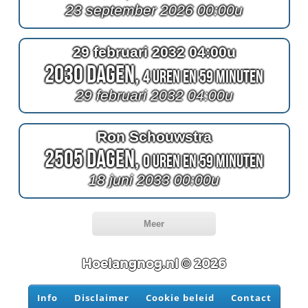
23 september 2026 00:00u
29 februari 2032 04:00u
2030 Dagen,
4 Uren en 59 Minuten
29 februari 2032 04:00u
Ron Schouwstra
2505 Dagen,
0 Uren en 59 Minuten
18 juni 2033 00:00u
Meer
Hoelangnog.nl © 2026
Info
Disclaimer
Cookie beleid
Contact