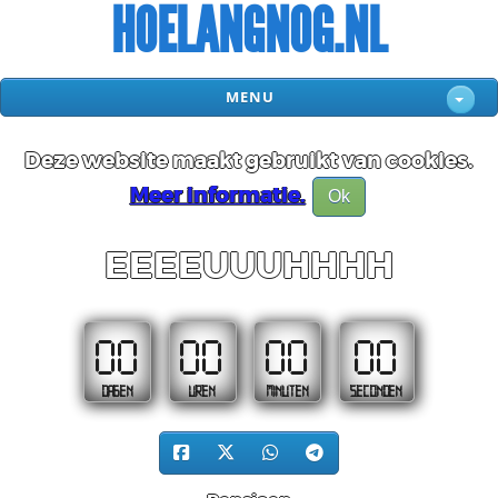
HOELANGNOG.NL
MENU
Deze website maakt gebruikt van cookies.
Meer informatie.
Ok
EEEEUUUHHHH
00
00
00
00
DAGEN
UREN
MINUTEN
SECONDEN