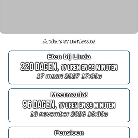
Andere countdowns
Eten bij Linda
220 Dagen,
17 Uren en 59 Minuten
17 maart 2027 17:00u
Meermania!
96 Dagen,
17 Uren en 29 Minuten
13 november 2026 16:30u
Pensioen