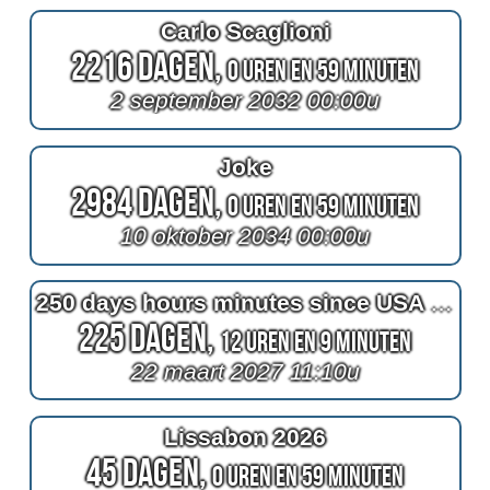
Carlo Scaglioni
2216 Dagen,
0 Uren en 59 Minuten
2 september 2032 00:00u
Joke
2984 Dagen,
0 Uren en 59 Minuten
10 oktober 2034 00:00u
250 days hours minutes since USA 250 fireworks
225 Dagen,
12 Uren en 9 Minuten
22 maart 2027 11:10u
Lissabon 2026
45 Dagen,
0 Uren en 59 Minuten