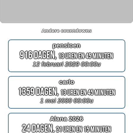
Andere countdowns
pensioen
916 Dagen,
13 Uren en 45 Minuten
12 februari 2029 00:00u
carlo
1359 Dagen,
13 Uren en 45 Minuten
1 mei 2030 00:00u
Alana 2026
24 Dagen,
21 Uren en 15 Minuten