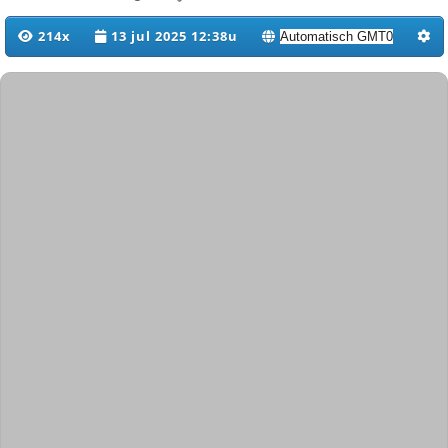
214x
13 jul 2025 12:38u