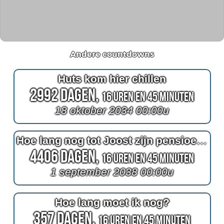
Andere countdowns
Huts kom hier chillen
2992 Dagen,
16 Uren en 45 Minuten
18 oktober 2034 00:00u
Hoe lang nog tot Joost zijn pensioen?
4406 Dagen,
16 Uren en 45 Minuten
1 september 2038 00:00u
Hoe lang moet ik nog?
357 Dagen,
16 Uren en 45 Minuten