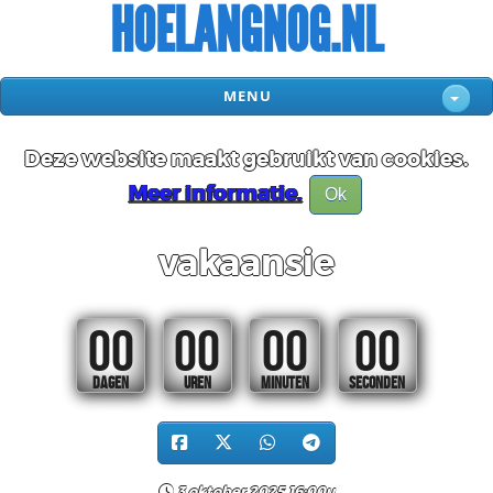
HOELANGNOG.NL
MENU
Deze website maakt gebruikt van cookies.
Meer informatie.
Ok
vakaansie
00
00
00
00
DAGEN
UREN
MINUTEN
SECONDEN
3 oktober 2025 16:00u