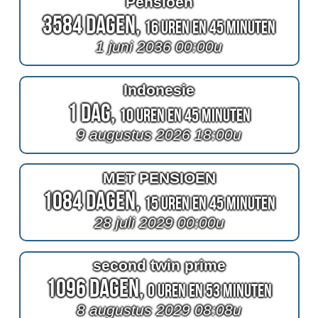
Pensioen
3584 Dagen,
16 Uren en 45 Minuten
1 juni 2036 00:00u
Indonesie
1 Dag,
10 Uren en 45 Minuten
9 augustus 2026 18:00u
MET PENSIOEN
1084 Dagen,
15 Uren en 45 Minuten
28 juli 2029 00:00u
second twin prime
1096 Dagen,
0 Uren en 53 Minuten
8 augustus 2029 08:08u