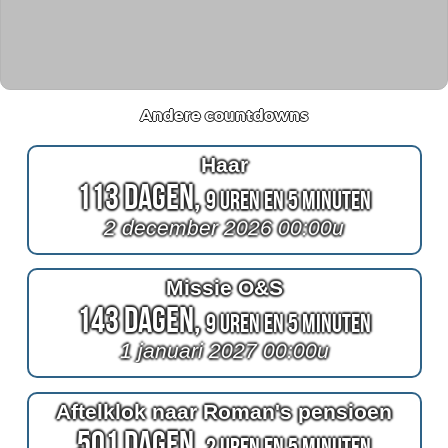
Andere countdowns
Haar
113 Dagen,
9 Uren en 5 Minuten
2 december 2026 00:00u
Missie O&S
143 Dagen,
9 Uren en 5 Minuten
1 januari 2027 00:00u
Aftelklok naar Roman's pensioen
501 Dagen,
2 Uren en 5 Minuten