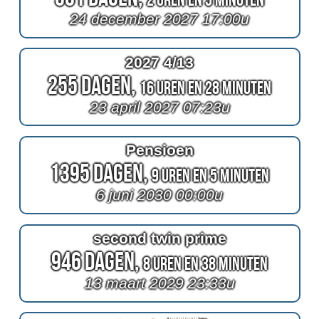
24 december 2027 17:00u
2027 4/13
255 Dagen,
16 Uren en 28 Minuten
23 april 2027 07:23u
Pensioen
1395 Dagen,
9 Uren en 5 Minuten
6 juni 2030 00:00u
second twin prime
946 Dagen,
8 Uren en 38 Minuten
13 maart 2029 23:33u