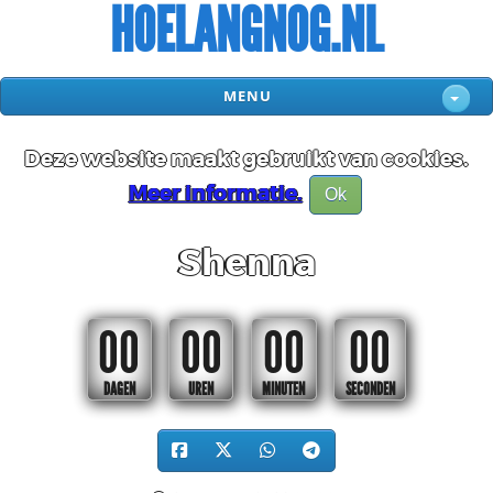
HOELANGNOG.NL
MENU
Deze website maakt gebruikt van cookies.
Meer informatie.
Ok
Shenna
00
00
00
00
DAGEN
UREN
MINUTEN
SECONDEN