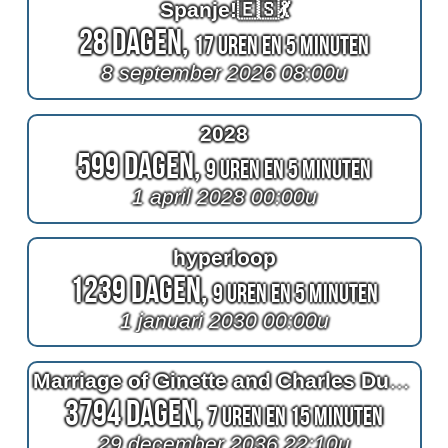
Spanje!🇪🇸💃
28 Dagen,
17 Uren en 5 Minuten
8 september 2026 08:00u
2028
599 Dagen,
9 Uren en 5 Minuten
1 april 2028 00:00u
hyperloop
1239 Dagen,
9 Uren en 5 Minuten
1 januari 2030 00:00u
Marriage of Ginette and Charles Duchaine (Morin)
3794 Dagen,
7 Uren en 15 Minuten
29 december 2036 22:10u