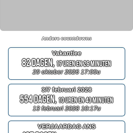
Andere countdowns
Vakantiee
82 Dagen,
17 Uren en 26 Minuten
29 oktober 2026 17:00u
3/7 februari 2028
554 Dagen,
10 Uren en 43 Minuten
13 februari 2028 10:17u
VERJAARDAG ANS