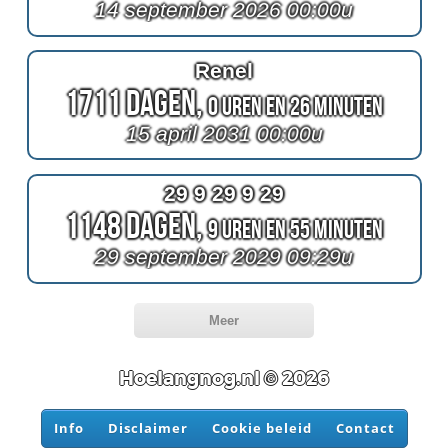
14 september 2026 00:00u
Renel
1711 Dagen,
0 Uren en 26 Minuten
15 april 2031 00:00u
29 9 29 9 29
1148 Dagen,
9 Uren en 55 Minuten
29 september 2029 09:29u
Meer
Hoelangnog.nl © 2026
Info
Disclaimer
Cookie beleid
Contact