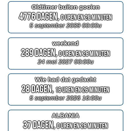
Oldtimer buiten gooien
4776 Dagen,
0 Uren en 26 Minuten
5 september 2039 00:00u
weekend
289 Dagen,
0 Uren en 26 Minuten
24 mei 2027 00:00u
Wie had dat gedacht
28 Dagen,
16 Uren en 26 Minuten
5 september 2026 16:00u
ALBANIA
37 Dagen,
0 Uren en 26 Minuten