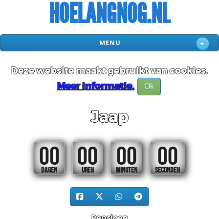
HOELANGNOG.NL
MENU
Deze website maakt gebruikt van cookies.
Meer informatie.
Ok
Jaap
00
00
00
00
DAGEN
UREN
MINUTEN
SECONDEN
Pensioen