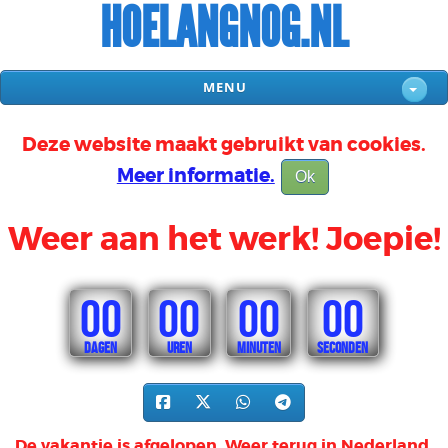
HOELANGNOG.NL
MENU
Deze website maakt gebruikt van cookies.
Meer informatie.
Ok
Weer aan het werk! Joepie!
00
00
00
00
DAGEN
UREN
MINUTEN
SECONDEN
De vakantie is afgelopen. Weer terug in Nederland.