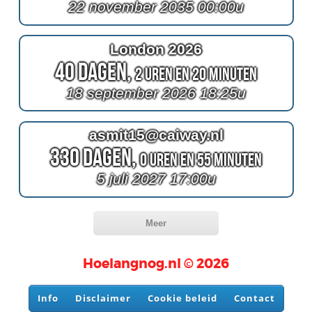
22 november 2035 00:00u
London 2026
40 Dagen,
2 Uren en 20 Minuten
18 september 2026 18:25u
asmit15@caiway.nl
330 Dagen,
0 Uren en 55 Minuten
5 juli 2027 17:00u
Meer
Hoelangnog.nl © 2026
Info
Disclaimer
Cookie beleid
Contact