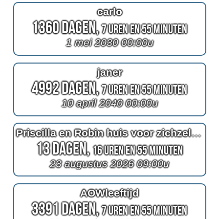
carlo
1360 Dagen,
7 Uren en 55 Minuten
1 mei 2030 00:00u
janer
4992 Dagen,
7 Uren en 55 Minuten
10 april 2040 00:00u
Priscilla en Robin huis voor zichzelf ;)
13 Dagen,
16 Uren en 55 Minuten
23 augustus 2026 09:00u
AOWleeftijd
3391 Dagen,
7 Uren en 55 Minuten