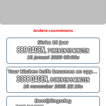
Andere countdowns
Siska 18 jaar
889 Dagen,
7 Uren en 55 Minuten
15 januari 2029 00:00u
Your kitchen knife becomes an uppercase wide latin G like the Gold's Gym logo
3388 Dagen,
6 Uren en 5 Minuten
18 november 2035 22:10u
Bevrijdingsdag