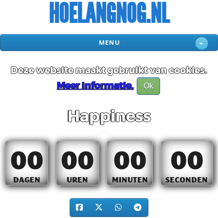
HOELANGNOG.NL
MENU
Deze website maakt gebruikt van cookies.
Meer informatie.
Ok
Happiness
00
00
00
00
DAGEN
UREN
MINUTEN
SECONDEN