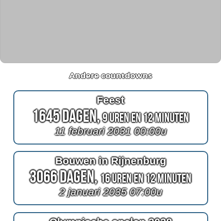
Andere countdowns
Feest
1645 Dagen,
9 Uren en 12 Minuten
11 februari 2031 00:00u
Bouwen in Rijnenburg
3066 Dagen,
16 Uren en 12 Minuten
2 januari 2035 07:00u