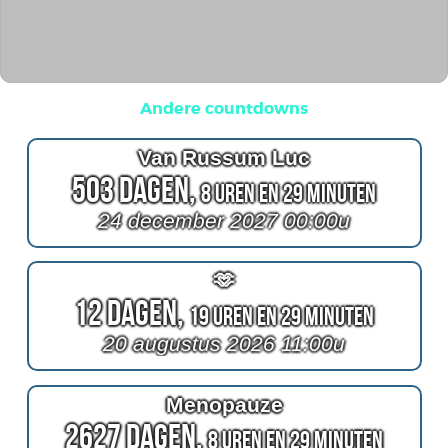
Andere countdowns
Van Russum Luc
503 Dagen,
8 Uren en 29 Minuten
24 december 2027 00:00u
🫶
12 Dagen,
19 Uren en 29 Minuten
20 augustus 2026 11:00u
Menopauze
2627 Dagen,
8 Uren en 29 Minuten