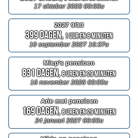
17 oktober 2033 00:00u
2027 9/13
399 Dagen,
1 Uur en 6 Minuten
10 september 2027 16:37u
Miep's pensioen
831 Dagen,
8 Uren en 29 Minuten
16 november 2028 00:00u
Arie met pensioen
169 Dagen,
8 Uren en 29 Minuten
24 januari 2027 00:00u