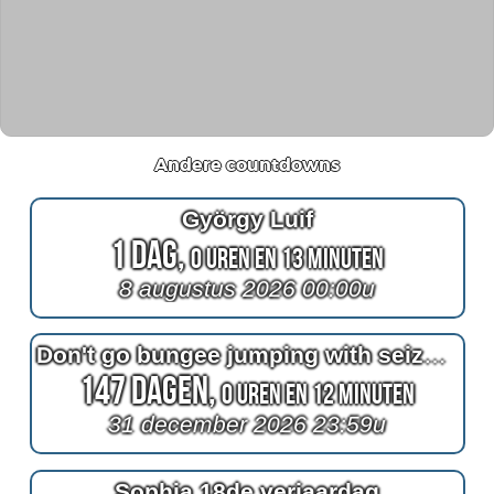
Andere countdowns
György Luif
1 Dag,
0 Uren en 13 Minuten
8 augustus 2026 00:00u
Don't go bungee jumping with seizures because it's like violence
147 Dagen,
0 Uren en 12 Minuten
31 december 2026 23:59u
Sophia 18de verjaardag