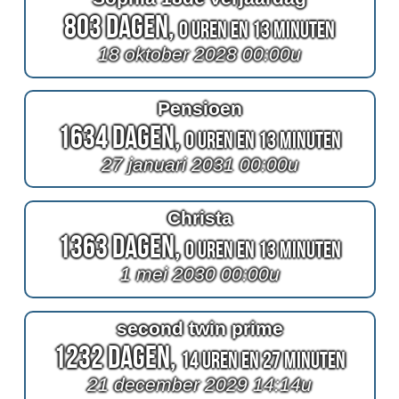
803 Dagen,
0 Uren en 13 Minuten
18 oktober 2028 00:00u
Pensioen
1634 Dagen,
0 Uren en 13 Minuten
27 januari 2031 00:00u
Christa
1363 Dagen,
0 Uren en 13 Minuten
1 mei 2030 00:00u
second twin prime
1232 Dagen,
14 Uren en 27 Minuten
21 december 2029 14:14u