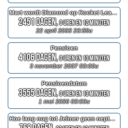
Mart wordt Diamond op Rocket League
2451 Dagen,
0 Uren en 12 Minuten
22 april 2033 23:59u
Pensioen
4106 Dagen,
0 Uren en 13 Minuten
3 november 2037 00:00u
Pensioendatum
3555 Dagen,
0 Uren en 13 Minuten
1 mei 2036 00:00u
Hoe lang nog tot Jelmer geen nepturk meer is
768 Dagen,