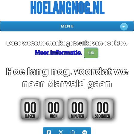
HOELANGNOG.NL
MENU
Deze website maakt gebruikt van cookies.
Meer informatie.
Ok
Hoe lang nog, voordat we
naar Marveld gaan
00
00
00
00
DAGEN
UREN
MINUTEN
SECONDEN