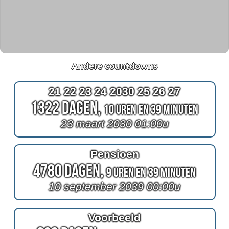
Andere countdowns
21 22 23 24 2030 25 26 27
1322 Dagen,
10 Uren en 39 Minuten
23 maart 2030 01:00u
Pensioen
4780 Dagen,
9 Uren en 39 Minuten
10 september 2039 00:00u
Voorbeeld