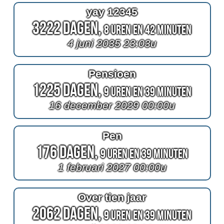
yay 12345
3222 Dagen,
8 Uren en 42 Minuten
4 juni 2035 23:03u
Pensioen
1225 Dagen,
9 Uren en 39 Minuten
16 december 2029 00:00u
Pen
176 Dagen,
9 Uren en 39 Minuten
1 februari 2027 00:00u
Over tien jaar
2062 Dagen,
9 Uren en 39 Minuten