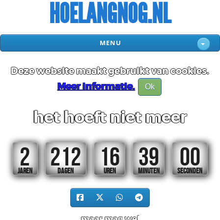
HOELANGNOG.NL
MENU
Deze website maakt gebruikt van cookies.
Meer informatie.
Ok
het hoeft niet meer
2
212
16
39
00
JAREN
DAGEN
UREN
MINUTEN
SECONDEN
maar mag wel