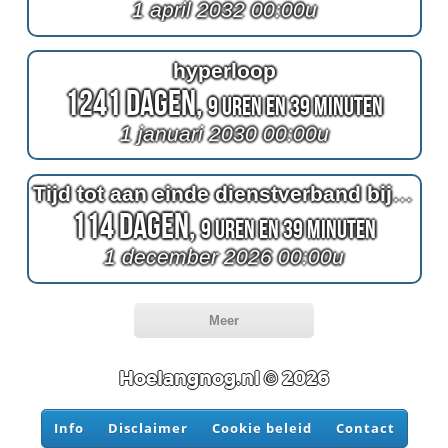
1 april 2032 00:00u
hyperloop
1241 Dagen,
9 Uren en 39 Minuten
1 januari 2030 00:00u
Tijd tot aan einde dienstverband bij Abbott
114 Dagen,
9 Uren en 39 Minuten
1 december 2026 00:00u
Meer
Hoelangnog.nl © 2026
Info
Disclaimer
Cookie beleid
Contact