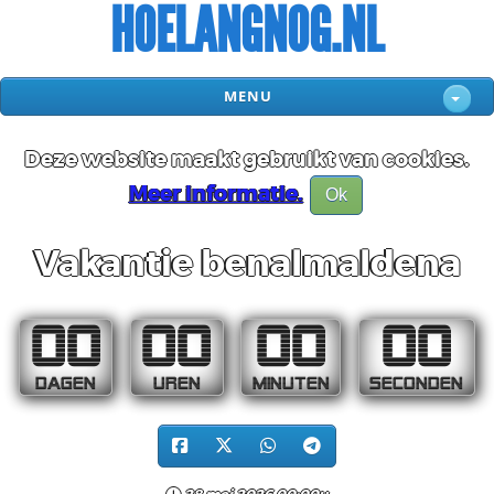
HOELANGNOG.NL
MENU
Deze website maakt gebruikt van cookies.
Meer informatie.
Ok
Vakantie benalmaldena
00
00
00
00
DAGEN
UREN
MINUTEN
SECONDEN