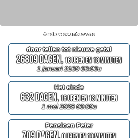
Andere countdowns
door tellen tot nieuwe getal
26809 Dagen,
16 Uren en 13 Minuten
1 januari 2100 00:00u
Het einde
632 Dagen,
16 Uren en 13 Minuten
1 mei 2028 00:00u
Pensioen Peter
709 Dagen,
0 Uren en 13 Minuten