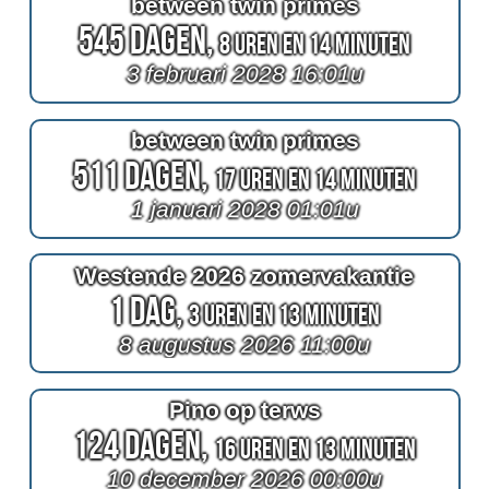
between twin primes
545 Dagen,
8 Uren en 14 Minuten
3 februari 2028 16:01u
between twin primes
511 Dagen,
17 Uren en 14 Minuten
1 januari 2028 01:01u
Westende 2026 zomervakantie
1 Dag,
3 Uren en 13 Minuten
8 augustus 2026 11:00u
Pino op terws
124 Dagen,
16 Uren en 13 Minuten
10 december 2026 00:00u