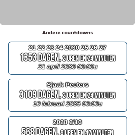
Andere countdowns
21 22 23 24 2030 25 26 27
1353 Dagen,
2 Uren en 24 Minuten
21 april 2030 00:00u
Sjaak Peeters
3109 Dagen,
2 Uren en 24 Minuten
10 februari 2035 00:00u
2028 2/13
568 Dagen,
9 Uren en 47 Minuten