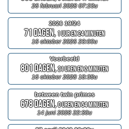
26 februari 2028 07:23u
2026 19/24
71 Dagen,
1 Uur en 24 Minuten
16 oktober 2026 23:00u
Voorbeeld
801 Dagen,
21 Uren en 2 Minuten
16 oktober 2028 18:38u
between twin primes
678 Dagen,
0 Uren en 54 Minuten
14 juni 2028 22:30u