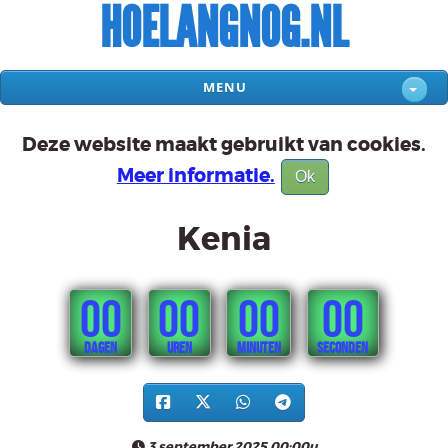
HOELANGNOG.NL
MENU
Deze website maakt gebruikt van cookies.
Meer informatie.
Ok
Kenia
00
00
00
00
DAGEN
UREN
MINUTEN
SECONDEN
3 september 2025 00:00u