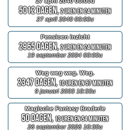
27 april 2040 00:00u
5012 Dagen,
2 Uren en 24 Minuten
27 april 2040 00:00u
Pensioen inzicht
2965 Dagen,
2 Uren en 24 Minuten
19 september 2034 00:00u
Weg weg weg. Weg.
2347 Dagen,
10 Uren en 57 Minuten
9 januari 2033 18:33u
Magische Fantasy Braderie
50 Dagen,
12 Uren en 54 Minuten
26 september 2026 10:30u