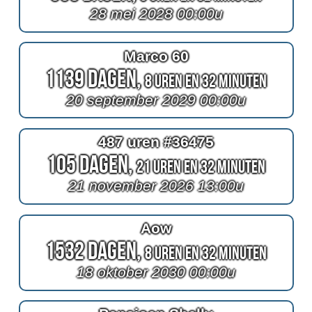
28 mei 2028 00:00u
Marco 60
1139 Dagen,
8 Uren en 32 Minuten
20 september 2029 00:00u
487 uren #36475
105 Dagen,
21 Uren en 32 Minuten
21 november 2026 13:00u
Aow
1532 Dagen,
8 Uren en 32 Minuten
18 oktober 2030 00:00u