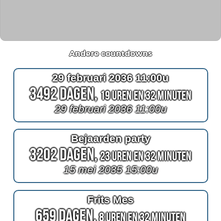
Andere countdowns
29 februari 2036 11:00u
3492 Dagen,
19 Uren en 32 Minuten
29 februari 2036 11:00u
Bejaarden party
3202 Dagen,
23 Uren en 32 Minuten
15 mei 2035 15:00u
Frits Mes
659 Dagen,
8 Uren en 32 Minuten