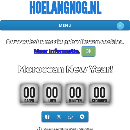
HOELANGNOG.NL
MENU
Deze website maakt gebruikt van cookies.
Meer informatie.
Ok
Moroccan New Year!
00
00
00
00
DAGEN
UREN
MINUTEN
SECONDEN
30 december 2025 00:00u