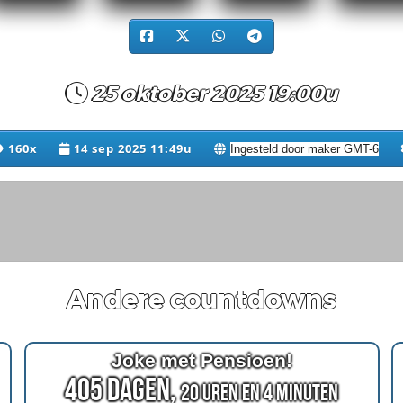
25 oktober 2025 19:00u
160x
14 sep 2025 11:49u
Andere countdowns
Joke met Pensioen!
405 Dagen,
20 Uren en 4 Minuten