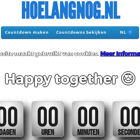
HOELANGNOG.NL
Countdown maken
Countdowns bekijken
NL
site maakt gebruikt van cookies.
Meer informa
Happy together 😍
00
00
00
0
DAGEN
UREN
MINUTEN
SECOND