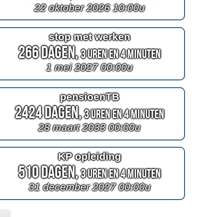
22 oktober 2026 10:00u
stop met werken
266 Dagen,
3 Uren en 4 Minuten
1 mei 2027 00:00u
pensioenTB
2424 Dagen,
3 Uren en 4 Minuten
28 maart 2033 00:00u
KP opleiding
510 Dagen,
3 Uren en 4 Minuten
31 december 2027 00:00u