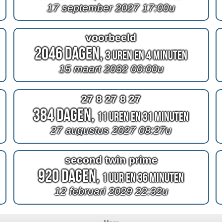
17 september 2027 17:00u
voorbeeld
2046 Dagen,
3 Uren en 4 Minuten
15 maart 2032 00:00u
27 8 27 8 27
384 Dagen,
11 Uren en 31 Minuten
27 augustus 2027 08:27u
second twin prime
920 Dagen,
1 Uur en 36 Minuten
12 februari 2029 22:32u