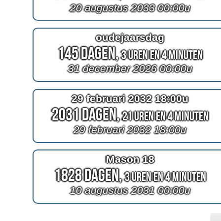
20 augustus 2033 00:00u
oudejaarsdag
145 Dagen,
3 Uren en 4 Minuten
31 december 2026 00:00u
29 februari 2032 18:00u
2031 Dagen,
21 Uren en 4 Minuten
29 februari 2032 18:00u
Mason 18
1828 Dagen,
3 Uren en 4 Minuten
10 augustus 2031 00:00u