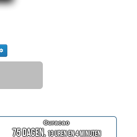
Curacao
75 Dagen,
13 Uren en 4 Minuten