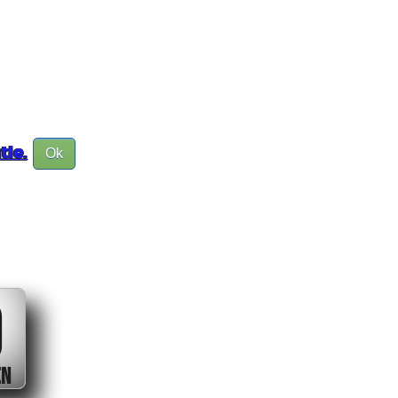
tie.
Ok
0
EN