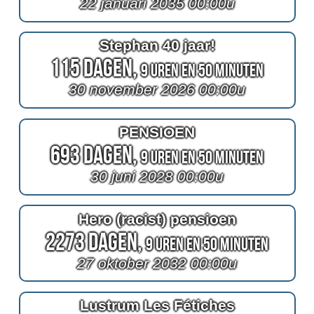
22 januari 2035 00:00u
Stephan 40 jaar!
115 Dagen,
9 Uren en 50 Minuten
30 november 2026 00:00u
PENSIOEN
693 Dagen,
9 Uren en 50 Minuten
30 juni 2028 00:00u
Hero (racist) pensioen
2273 Dagen,
9 Uren en 50 Minuten
27 oktober 2032 00:00u
Lustrum Les Fétiches