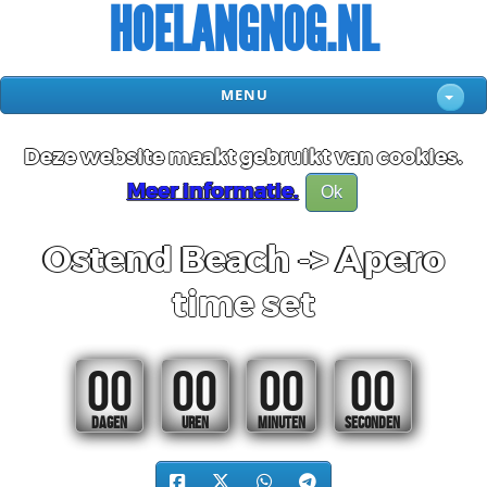
HOELANGNOG.NL
MENU
Deze website maakt gebruikt van cookies.
Meer informatie.
Ok
Ostend Beach -> Apero
time set
00
00
00
00
DAGEN
UREN
MINUTEN
SECONDEN