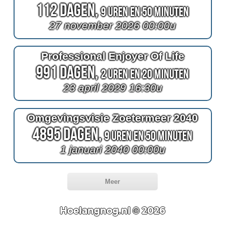
112 Dagen,
9 Uren en 50 Minuten
27 november 2026 00:00u
Professional Enjoyer Of Life
991 Dagen,
2 Uren en 20 Minuten
23 april 2029 16:30u
Omgevingsvisie Zoetermeer 2040
4895 Dagen,
9 Uren en 50 Minuten
1 januari 2040 00:00u
Meer
Hoelangnog.nl © 2026