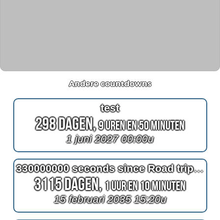
Andere countdowns
test
298 Dagen,
9 Uren en 50 Minuten
1 juni 2027 00:00u
330000000 seconds since Road trip Zuid-Afrika & Namibie
3115 Dagen,
1 Uur en 10 Minuten
15 februari 2035 15:20u