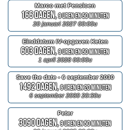
Marco met Pensioen
166 Dagen,
9 Uren en 50 Minuten
20 januari 2027 00:00u
Einddatum IV-opgaven Keten
603 Dagen,
9 Uren en 50 Minuten
1 april 2028 00:00u
Save the date - 6 september 2030
1492 Dagen,
6 Uren en 20 Minuten
6 september 2030 20:30u
Peter
3090 Dagen,
9 Uren en 50 Minuten