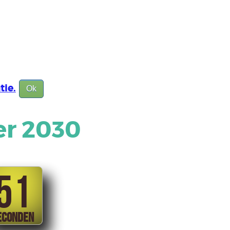
tie.
Ok
er 2030
51
ECONDEN