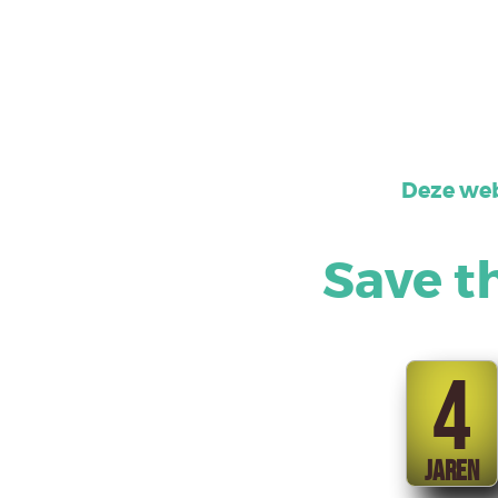
Deze web
Save t
4
JAREN