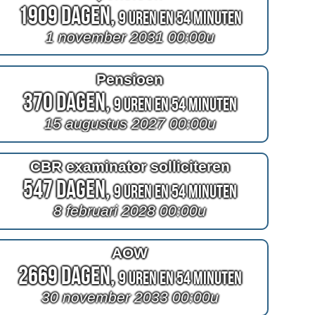
1909 Dagen,
9 Uren en 54 Minuten
1 november 2031 00:00u
Pensioen
370 Dagen,
9 Uren en 54 Minuten
15 augustus 2027 00:00u
CBR examinator solliciteren
547 Dagen,
9 Uren en 54 Minuten
8 februari 2028 00:00u
AOW
2669 Dagen,
9 Uren en 54 Minuten
30 november 2033 00:00u