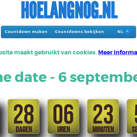
HOELANGNOG.NL
Countdown maken
Countdowns bekijken
NL
site maakt gebruikt van cookies.
Meer informa
he date - 6 septemb
28
06
23
DAGEN
UREN
MINUTEN
S