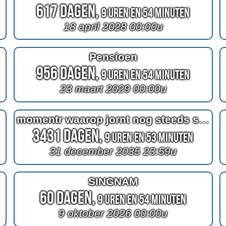
617 Dagen,
9 Uren en 54 Minuten
18 april 2028 00:00u
Pensioen
956 Dagen,
9 Uren en 54 Minuten
23 maart 2029 00:00u
momentr waarop jornt nog steeds single is
3431 Dagen,
9 Uren en 53 Minuten
31 december 2035 23:59u
SINGNAM
60 Dagen,
9 Uren en 54 Minuten
9 oktober 2026 00:00u