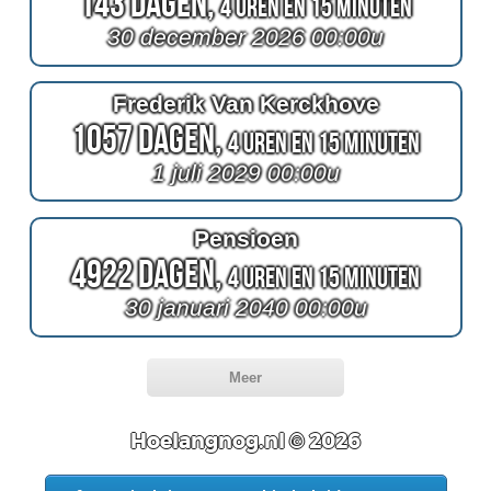
143 Dagen,
4 Uren en 15 Minuten
30 december 2026 00:00u
Frederik Van Kerckhove
1057 Dagen,
4 Uren en 15 Minuten
1 juli 2029 00:00u
Pensioen
4922 Dagen,
4 Uren en 15 Minuten
30 januari 2040 00:00u
Meer
Hoelangnog.nl © 2026