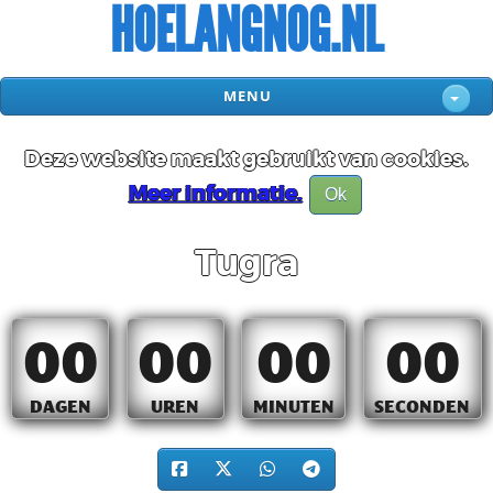
HOELANGNOG.NL
MENU
Deze website maakt gebruikt van cookies.
Meer informatie.
Ok
Tugra
00
00
00
00
DAGEN
UREN
MINUTEN
SECONDEN