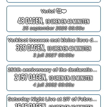
Verlof 🥰❤️
48 Dagen,
19 Uren en 46 Minuten
25 september 2026 06:00u
Verkloot trouwen met kleine lieve demi
329 Dagen,
13 Uren en 46 Minuten
3 juli 2027 00:00u
256th anniversary of the declaration of independence for the USA (2^2^3) (2^8)
2157 Dagen,
13 Uren en 46 Minuten
4 juli 2032 00:00u
Saturday Night Live at 2/7 of February
1646 Dagen,