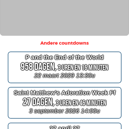
Andere countdowns
P and the End of the World
958 Dagen,
3 Uren en 16 Minuten
22 maart 2029 13:30u
Saint Matthew's Adoration Week Ff
27 Dagen,
3 Uren en 46 Minuten
3 september 2026 14:00u
27 april 27