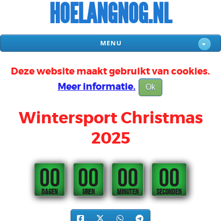
HOELANGNOG.NL
MENU
Deze website maakt gebruikt van cookies.
Meer informatie.
Ok
Wintersport Christmas
2025
00
00
00
00
DAGEN
UREN
MINUTEN
SECONDEN