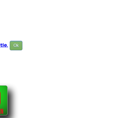
tie.
Ok
0
EN