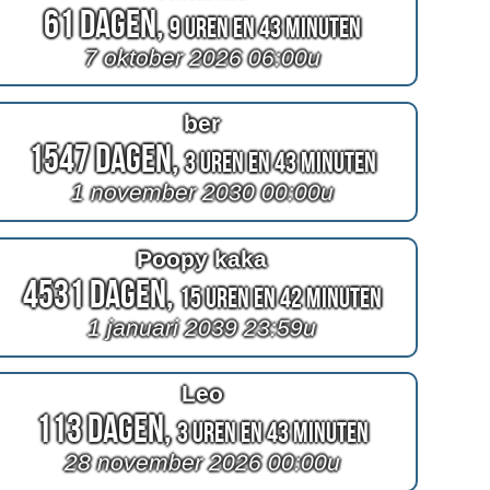
61 Dagen,
9 Uren en 43 Minuten
7 oktober 2026 06:00u
ber
1547 Dagen,
3 Uren en 43 Minuten
1 november 2030 00:00u
Poopy kaka
4531 Dagen,
15 Uren en 42 Minuten
1 januari 2039 23:59u
Leo
113 Dagen,
3 Uren en 43 Minuten
28 november 2026 00:00u