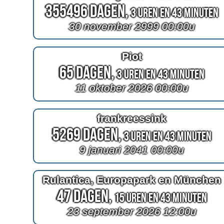
355496 Dagen,
3 Uren en 43 Minuten
30 november 2999 00:00u
Piot
65 Dagen,
3 Uren en 43 Minuten
11 oktober 2026 00:00u
frankreessink
5269 Dagen,
3 Uren en 43 Minuten
9 januari 2041 00:00u
Rulantica, Europapark en München
47 Dagen,
15 Uren en 43 Minuten
23 september 2026 12:00u