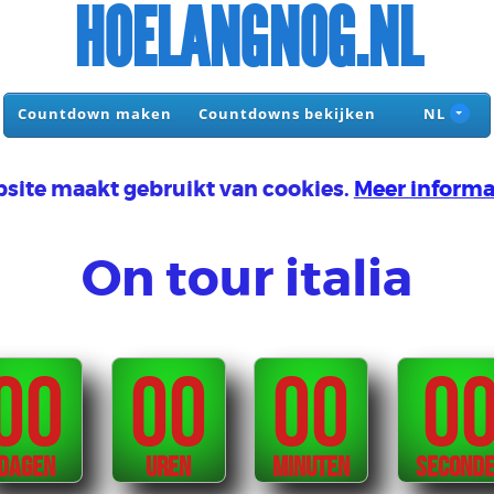
HOELANGNOG.NL
Countdown maken
Countdowns bekijken
NL
site maakt gebruikt van cookies.
Meer informa
On tour italia
00
00
00
0
DAGEN
UREN
MINUTEN
SECOND