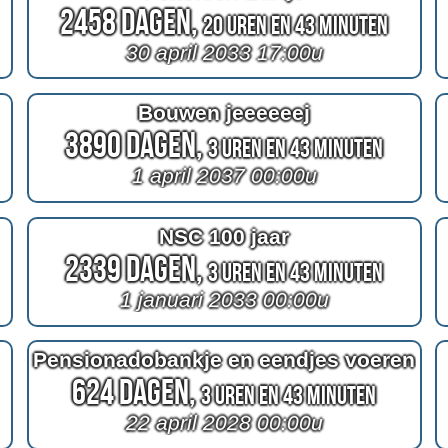
2458 Dagen,
20 Uren en 43 Minuten
30 april 2033 17:00u
Bouwen jeeeeeej
3890 Dagen,
3 Uren en 43 Minuten
1 april 2037 00:00u
NSC 100 jaar
2339 Dagen,
3 Uren en 43 Minuten
1 januari 2033 00:00u
Pensionadobankje en eendjes voeren
624 Dagen,
3 Uren en 43 Minuten
22 april 2028 00:00u