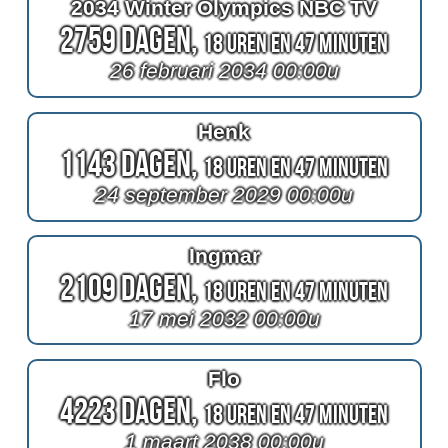
2034 Winter Olympics NBC TV
2759 Dagen,
18 Uren en 47 Minuten
26 februari 2034 00:00u
Henk
1143 Dagen,
18 Uren en 47 Minuten
24 september 2029 00:00u
Ingmar
2109 Dagen,
18 Uren en 47 Minuten
17 mei 2032 00:00u
Flo
4223 Dagen,
18 Uren en 47 Minuten
1 maart 2038 00:00u