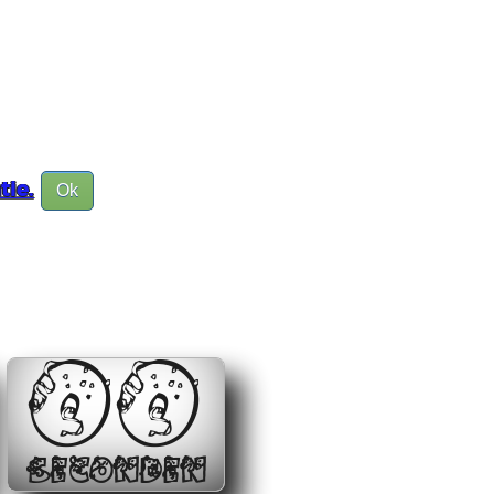
tie.
Ok
00
SECONDEN