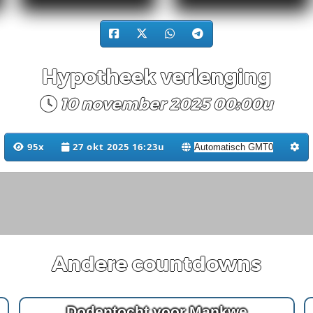
Hypotheek verlenging
10 november 2025 00:00u
95x
27 okt 2025 16:23u
Andere countdowns
Dodentocht voor Mankwe