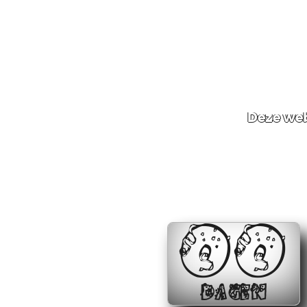
Deze web
00
DAGEN