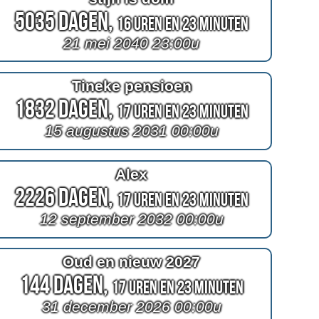
5035 Dagen,
16 Uren en 23 Minuten
21 mei 2040 23:00u
Tineke pensioen
1832 Dagen,
17 Uren en 23 Minuten
15 augustus 2031 00:00u
Alex
2226 Dagen,
17 Uren en 23 Minuten
12 september 2032 00:00u
Oud en nieuw 2027
144 Dagen,
17 Uren en 23 Minuten
31 december 2026 00:00u