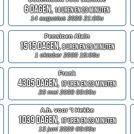
6 Dagen,
14 Uren en 23 Minuten
14 augustus 2026 21:00u
Pensioen Alain
1515 Dagen,
8 Uren en 29 Minuten
1 oktober 2030 15:06u
Frank
4305 Dagen,
17 Uren en 23 Minuten
23 mei 2038 00:00u
A.h. voor 't Hekke
1039 Dagen,
17 Uren en 23 Minuten
13 juni 2029 00:00u