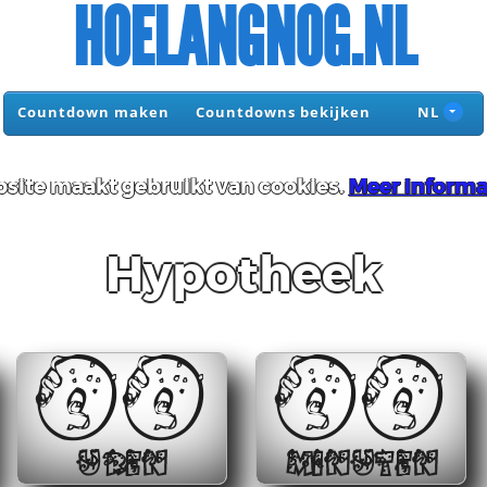
HOELANGNOG.NL
Countdown maken
Countdowns bekijken
NL
site maakt gebruikt van cookies.
Meer informa
Hypotheek
00
00
UREN
MINUTEN