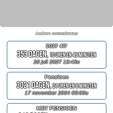
Andere countdowns
2027 4/7
353 Dagen,
10 Uren en 49 Minuten
28 juli 2027 13:43u
Pensioen
3021 Dagen,
21 Uren en 6 Minuten
17 november 2034 00:00u
MET PENSIOEN