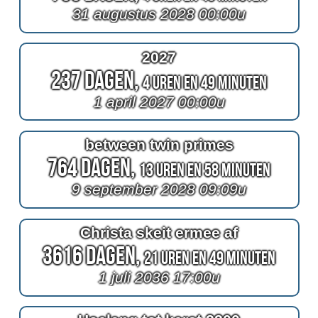
31 augustus 2028 00:00u
2027
237 Dagen,
4 Uren en 49 Minuten
1 april 2027 00:00u
between twin primes
764 Dagen,
13 Uren en 58 Minuten
9 september 2028 09:09u
Christa skeit ermee af
3616 Dagen,
21 Uren en 49 Minuten
1 juli 2036 17:00u