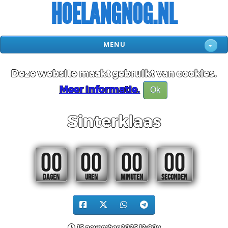
HOELANGNOG.NL
MENU
Deze website maakt gebruikt van cookies.
Meer informatie.
Ok
Sinterklaas
00
00
00
00
DAGEN
UREN
MINUTEN
SECONDEN
15 november 2025 12:00u