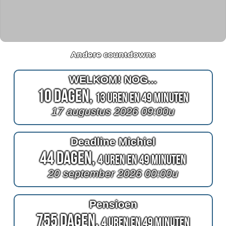
Andere countdowns
WELKOM! NOG...
10 Dagen,
13 Uren en 49 Minuten
17 augustus 2026 09:00u
Deadline Michiel
44 Dagen,
4 Uren en 49 Minuten
20 september 2026 00:00u
Pensioen
755 Dagen,
4 Uren en 49 Minuten