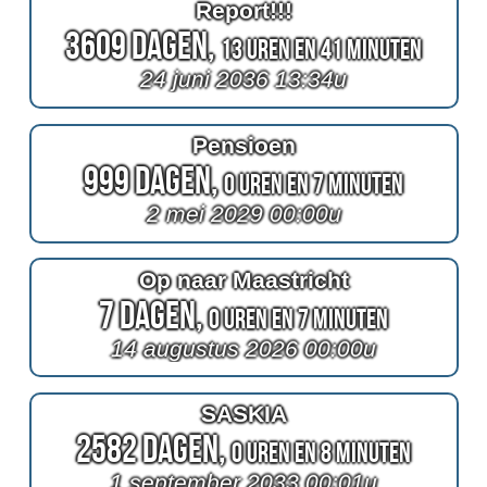
Report!!!
3609 Dagen,
13 Uren en 41 Minuten
24 juni 2036 13:34u
Pensioen
999 Dagen,
0 Uren en 7 Minuten
2 mei 2029 00:00u
Op naar Maastricht
7 Dagen,
0 Uren en 7 Minuten
14 augustus 2026 00:00u
SASKIA
2582 Dagen,
0 Uren en 8 Minuten
1 september 2033 00:01u