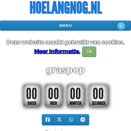
HOELANGNOG.NL
MENU
Deze website maakt gebruikt van cookies.
Meer informatie.
Ok
graspop
00
00
00
00
DAGEN
UREN
MINUTEN
SECONDEN