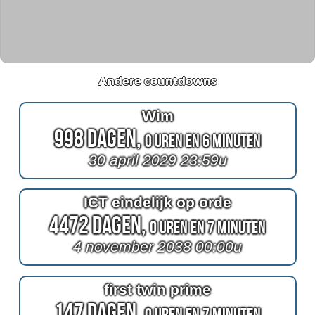
Andere countdowns
Wim
998 Dagen,
0 Uren en 6 Minuten
30 april 2029 23:59u
ICT eindelijk op orde
4472 Dagen,
0 Uren en 7 Minuten
4 november 2038 00:00u
first twin prime
147 Dagen,
0 Uren en 7 Minuten