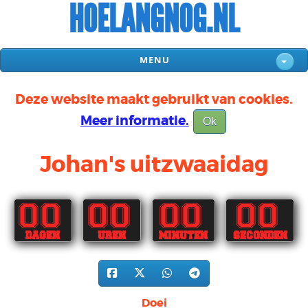
HOELANGNOG.NL
MENU
Deze website maakt gebruikt van cookies.
Meer informatie.
Ok
Johan's uitzwaaidag
00
00
00
00
DAGEN
UREN
MINUTEN
SECONDEN
Doei