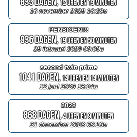
833 Dagen,
12 Uren en 19 Minuten
16 november 2028 16:29u
PENSIOEN!!!
936 Dagen,
19 Uren en 50 Minuten
28 februari 2029 00:00u
second twin prime
1041 Dagen,
14 Uren en 14 Minuten
12 juni 2029 18:24u
2028
868 Dagen,
4 Uren en 9 Minuten
21 december 2028 08:19u