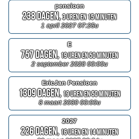
pensioen
238 Dagen,
3 Uren en 15 Minuten
1 april 2027 07:25u
E
757 Dagen,
19 Uren en 50 Minuten
2 september 2028 00:00u
EricJan Pensioen
1309 Dagen,
19 Uren en 50 Minuten
8 maart 2030 00:00u
2027
226 Dagen,
16 Uren en 14 Minuten