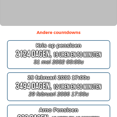
Andere countdowns
Kris op pensioen
2124 Dagen,
19 Uren en 50 Minuten
31 mei 2032 00:00u
29 februari 2036 17:00u
3494 Dagen,
12 Uren en 50 Minuten
29 februari 2036 17:00u
Arno Pensioen