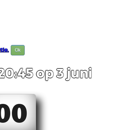
tie.
Ok
20:45 op 3 juni
00