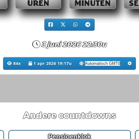
UREN
MINUTEN
S
3 juni 2026 22:30u
84x
1 apr 2026 19:17u
Andere countdowns
Pensioenklok