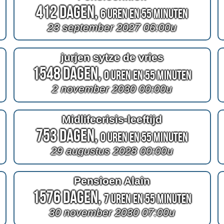
412 Dagen,
6 Uren en 55 Minuten
23 september 2027 06:00u
jurjen sytze de vries
1548 Dagen,
0 Uren en 55 Minuten
2 november 2030 00:00u
Midlifecrisis-leeftijd
753 Dagen,
0 Uren en 55 Minuten
29 augustus 2028 00:00u
Pensioen Alain
1576 Dagen,
7 Uren en 55 Minuten
30 november 2030 07:00u