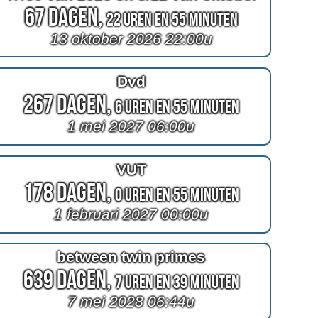
67 Dagen,
22 Uren en 55 Minuten
13 oktober 2026 22:00u
Dvd
267 Dagen,
6 Uren en 55 Minuten
1 mei 2027 06:00u
VUT
178 Dagen,
0 Uren en 55 Minuten
1 februari 2027 00:00u
between twin primes
639 Dagen,
7 Uren en 39 Minuten
7 mei 2028 06:44u