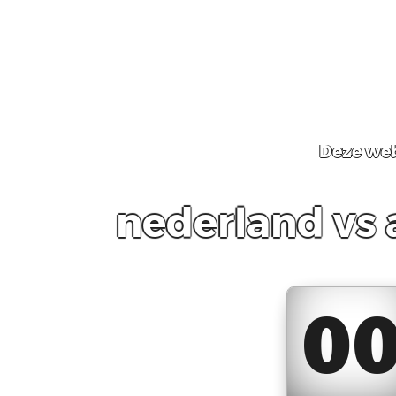
Deze web
nederland vs a
0