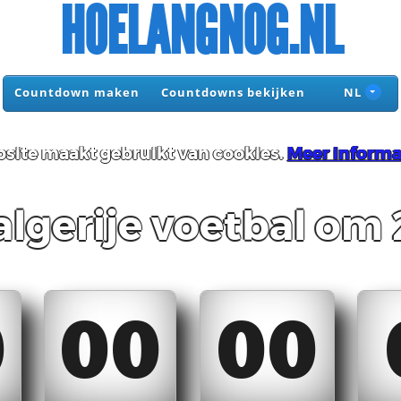
HOELANGNOG.NL
Countdown maken
Countdowns bekijken
NL
site maakt gebruikt van cookies.
Meer informa
lgerije voetbal om 
0
00
00