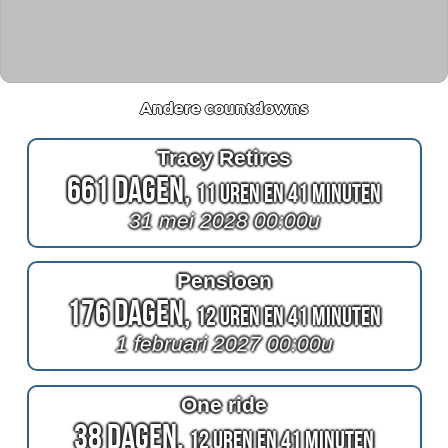
Andere countdowns
Tracy Retires
661 Dagen,
11 Uren en 41 Minuten
31 mei 2028 00:00u
Pensioen
176 Dagen,
12 Uren en 41 Minuten
1 februari 2027 00:00u
One ride
38 Dagen,
12 Uren en 41 Minuten