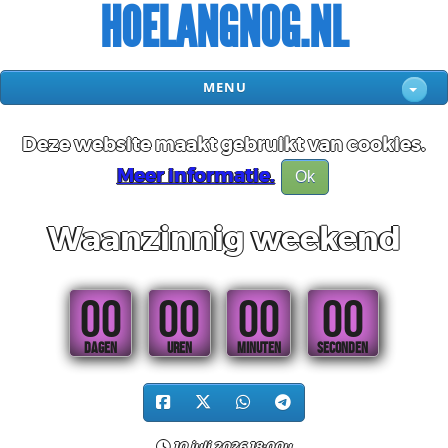
HOELANGNOG.NL
MENU
Deze website maakt gebruikt van cookies.
Meer informatie.
Ok
Waanzinnig weekend
00
00
00
00
DAGEN
UREN
MINUTEN
SECONDEN
10 juli 2026 18:00u