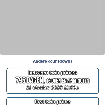
Andere countdowns
between twin primes
795 Dagen,
13 Uren en 47 Minuten
11 oktober 2028 11:00u
first twin prime