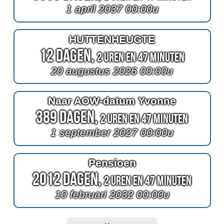
1 april 2037 00:00u
HUTTENHEUGTE
12 Dagen,
2 Uren en 47 Minuten
20 augustus 2026 00:00u
Naar AOW-datum Yvonne
389 Dagen,
2 Uren en 47 Minuten
1 september 2027 00:00u
Pensioen
2012 Dagen,
2 Uren en 47 Minuten
10 februari 2032 00:00u