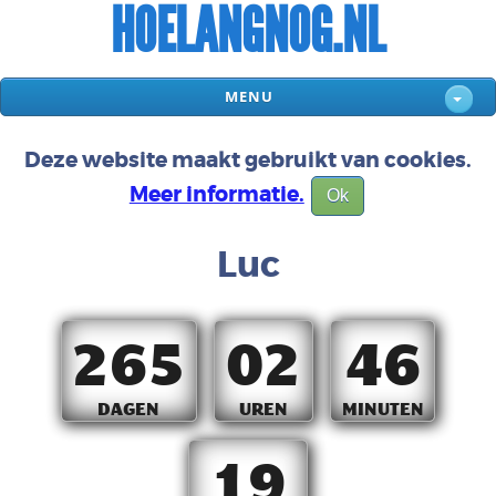
HOELANGNOG.NL
MENU
Deze website maakt gebruikt van cookies.
Meer informatie.
Ok
Luc
265
02
46
DAGEN
UREN
MINUTEN
18