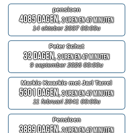
pensioen
4085 Dagen,
2 Uren en 47 Minuten
14 oktober 2037 00:00u
Peter Schut
32 Dagen,
2 Uren en 47 Minuten
9 september 2026 00:00u
Markie Kwarkie met Jarl Tarrel
5301 Dagen,
2 Uren en 47 Minuten
11 februari 2041 00:00u
Pensioen
3889 Dagen,
2 Uren en 47 Minuten