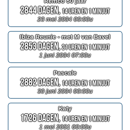
Remco 50 jaar
2844 Dagen,
14 Uren en 1 Minuut
23 mei 2034 00:00u
Ibiza Reunie - met M van Bavel
2853 Dagen,
21 Uren en 1 Minuut
1 juni 2034 07:00u
Pascale
2882 Dagen,
14 Uren en 1 Minuut
30 juni 2034 00:00u
Katy
1726 Dagen,
14 Uren en 1 Minuut
1 mei 2031 00:00u