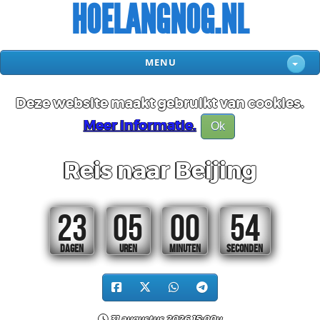
HOELANGNOG.NL
MENU
Deze website maakt gebruikt van cookies.
Meer informatie.
Ok
Reis naar Beijing
23
05
00
54
DAGEN
UREN
MINUTEN
SECONDEN
31 augustus 2026 15:00u