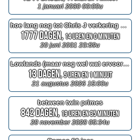
1 januari 2030 00:00u
hoe lang nog tot Chris J verkering krijgt met Luus
1777 Dagen,
14 Uren en 0 Minuten
20 juni 2031 23:59u
Lowlands (maar nog wel wat ervoor hopelijk)
13 Dagen,
5 Uren en 1 Minuut
21 augustus 2026 15:00u
between twin primes
842 Dagen,
19 Uren en 35 Minuten
28 november 2028 05:34u