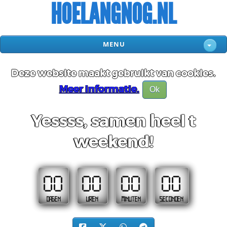
HOELANGNOG.NL
MENU
Deze website maakt gebruikt van cookies.
Meer informatie.
Ok
Yessss, samen heel t
weekend!
00
00
00
00
DAGEN
UREN
MINUTEN
SECONDEN