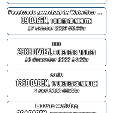
Feestweek zwembad de Waterthor 50 jaar
69 Dagen,
1 Uur en 30 Minuten
17 oktober 2026 08:00u
xxx
2686 Dagen,
8 Uren en 8 Minuten
16 december 2033 14:38u
carlo
1360 Dagen,
17 Uren en 30 Minuten
1 mei 2030 00:00u
Laatste werkdag