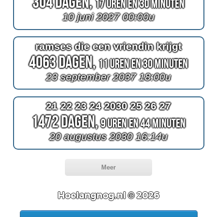
304 Dagen,
17 Uren en 30 Minuten
10 juni 2027 00:00u
ramses die een vriendin krijgt
4063 Dagen,
11 Uren en 30 Minuten
23 september 2037 18:00u
21 22 23 24 2030 25 26 27
1472 Dagen,
9 Uren en 44 Minuten
20 augustus 2030 16:14u
Meer
Hoelangnog.nl © 2026