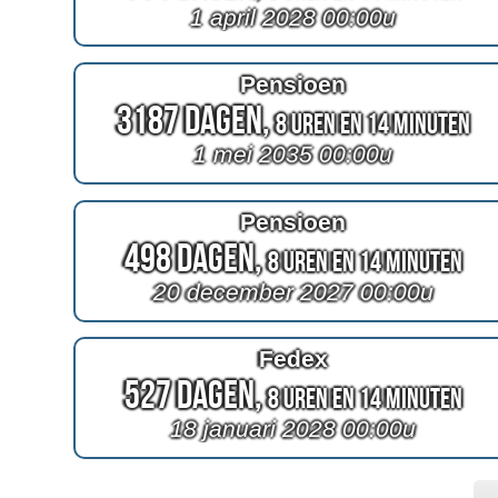
1 april 2028 00:00u
Pensioen
3187 Dagen,
8 Uren en 14 Minuten
1 mei 2035 00:00u
Pensioen
498 Dagen,
8 Uren en 14 Minuten
20 december 2027 00:00u
Fedex
527 Dagen,
8 Uren en 14 Minuten
18 januari 2028 00:00u