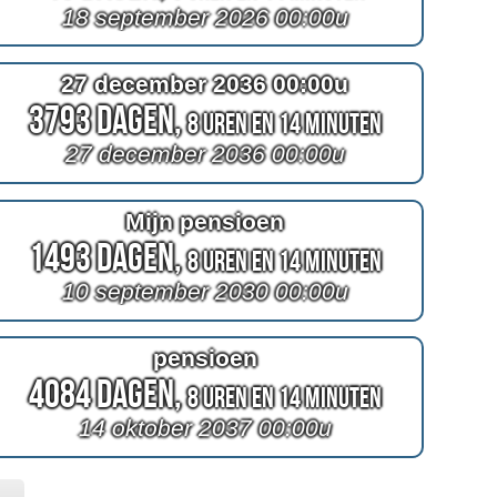
18 september 2026 00:00u
27 december 2036 00:00u
3793 Dagen,
8 Uren en 14 Minuten
27 december 2036 00:00u
Mijn pensioen
1493 Dagen,
8 Uren en 14 Minuten
10 september 2030 00:00u
pensioen
4084 Dagen,
8 Uren en 14 Minuten
14 oktober 2037 00:00u