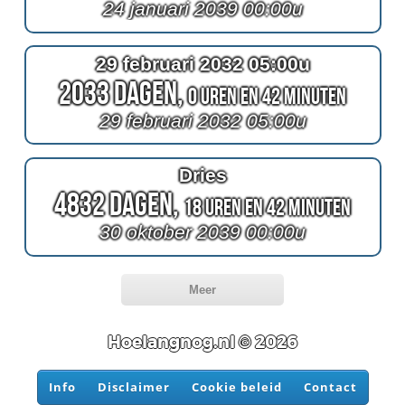
24 januari 2039 00:00u
29 februari 2032 05:00u
2033 Dagen,
0 Uren en 42 Minuten
29 februari 2032 05:00u
Dries
4832 Dagen,
18 Uren en 42 Minuten
30 oktober 2039 00:00u
Meer
Hoelangnog.nl © 2026
Info
Disclaimer
Cookie beleid
Contact