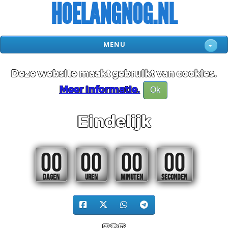
HOELANGNOG.NL
MENU
Deze website maakt gebruikt van cookies.
Meer informatie.
Ok
Eindelijk
00
00
00
00
DAGEN
UREN
MINUTEN
SECONDEN
🍺🍻🍺