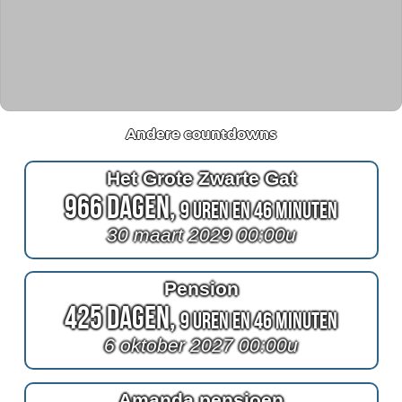
Andere countdowns
Het Grote Zwarte Gat
966 Dagen,
9 Uren en 46 Minuten
30 maart 2029 00:00u
Pension
425 Dagen,
9 Uren en 46 Minuten
6 oktober 2027 00:00u
Amanda pensioen