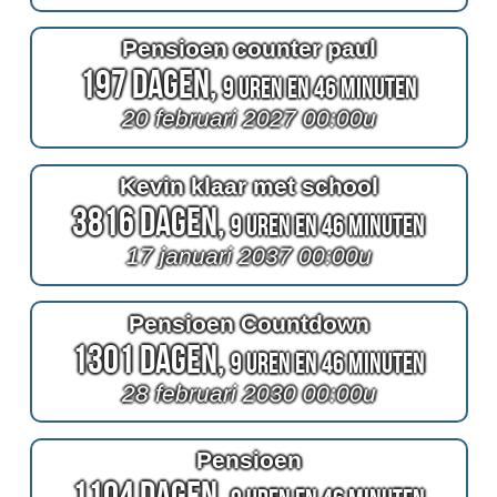
Pensioen counter paul
197 Dagen,
9 Uren en 46 Minuten
20 februari 2027 00:00u
Kevin klaar met school
3816 Dagen,
9 Uren en 46 Minuten
17 januari 2037 00:00u
Pensioen Countdown
1301 Dagen,
9 Uren en 46 Minuten
28 februari 2030 00:00u
Pensioen
1104 Dagen,