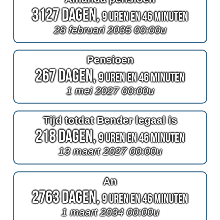
3127 Dagen,
9 Uren en 46 Minuten
28 februari 2035 00:00u
Pensioen
267 Dagen,
9 Uren en 46 Minuten
1 mei 2027 00:00u
Tijd totdat Bender legaal is
218 Dagen,
9 Uren en 46 Minuten
13 maart 2027 00:00u
An
2763 Dagen,
9 Uren en 46 Minuten
1 maart 2034 00:00u