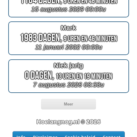
9 Uren en 46 Minuten
15 augustus 2029 00:00u
Mark
1983 Dagen,
9 Uren en 46 Minuten
11 januari 2032 00:00u
Niek jarig
0 Dagen,
13 Uren en 19 Minuten
7 augustus 2026 03:33u
Meer
Hoelangnog.nl © 2026