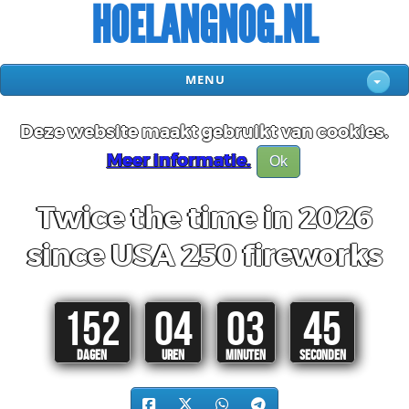
HOELANGNOG.NL
MENU
Deze website maakt gebruikt van cookies.
Meer informatie.
Ok
Twice the time in 2026
since USA 250 fireworks
152
04
03
45
DAGEN
UREN
MINUTEN
SECONDEN